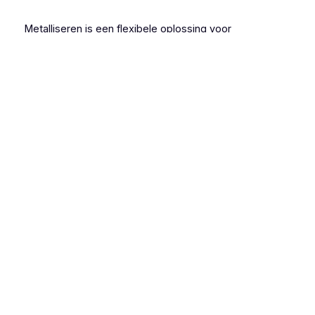
Metalliseren is een flexibele oplossing voor
corrosiebescherming, vooral wanneer andere
methoden niet volstaan.