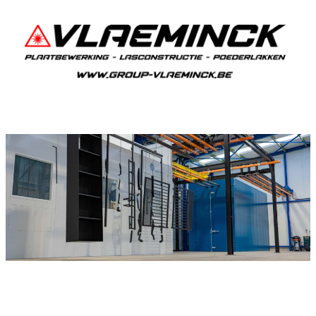
Metalliseren Adegem
Als je in Adegem woont en iets wil laten
metalliseren, dan ben je bij Vlaeminck aan het
juiste adres.