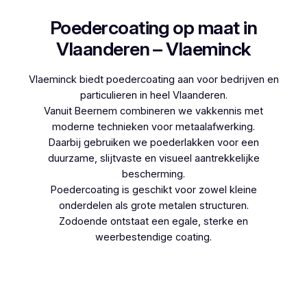
Poedercoating op maat in
Vlaanderen – Vlaeminck
Vlaeminck biedt poedercoating aan voor bedrijven en
particulieren in heel Vlaanderen.
Vanuit Beernem combineren we vakkennis met
moderne technieken voor metaalafwerking.
Daarbij gebruiken we poederlakken voor een
duurzame, slijtvaste en visueel aantrekkelijke
bescherming.
Poedercoating is geschikt voor zowel kleine
onderdelen als grote metalen structuren.
Zodoende ontstaat een egale, sterke en
weerbestendige coating.
Woon je in Bellem en denk je aan poedercoaten,
dan kies je best voor Vlaeminck, aangezien zij
werken met hoogwaardige technieken.