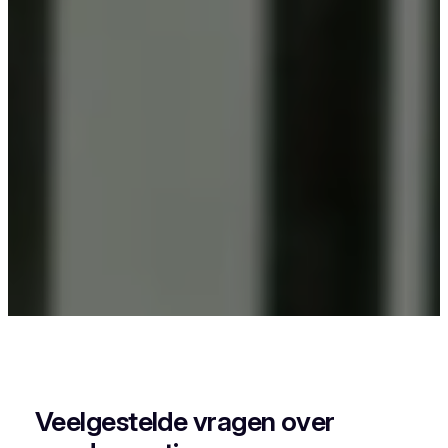
Als je in Bellem woont en iets wil laten
poedercoaten, dan zit je goed bij Vlaeminck, want
zij leveren een strak en duurzaam resultaat.
Veelgestelde vragen over