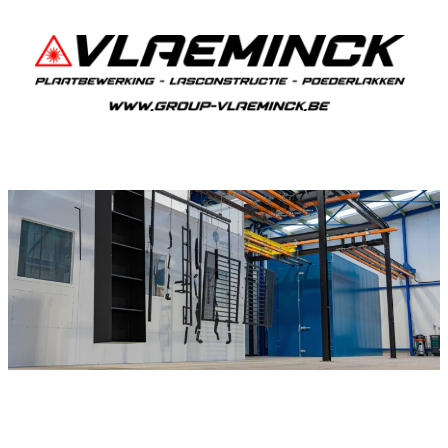
Poedercoaten Bellem
Als je in Bellem woont en iets wil laten
poedercoaten, dan ben je bij Vlaeminck aan het
juiste adres, want zij leveren een duurzame en
strakke afwerking.