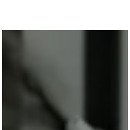
Voor wie in Bellem iets wil laten poedercoaten, is
Vlaeminck de logische keuze, omdat zij
vakmanschap combineren met betrouwbare
resultaten.