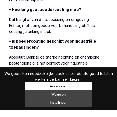
• Hoe lang gaat poedercoating mee?
Dat hangt af van de toepassing en omgeving.
Echter, met een goede voorbehandeling blijft de
coating jarenlang intact.
• Is poedercoating geschikt voor industriële
toepassingen?
Absoluut. Dankzij de sterke hechting en chemische
bestendigheid is het perfect voor industriële
omgevingen.
We gebruiken noodzakelijke cookies om de site goed te laten
Daarbij komt dat het ook esthetisch scoort.
werken. Je kan zelf kiezen.
Accepteren
Weigeren
Metalliseren is een flexibele oplossing voor
corrosiebescherming, vooral wanneer andere
Instellingen
methoden niet volstaan.