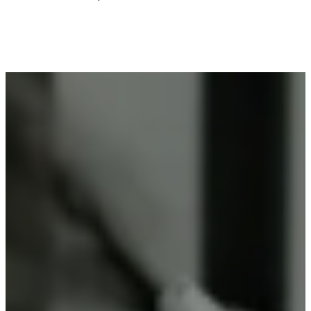
Voor wie in Bentille iets wil laten poedercoaten, is
Vlaeminck de logische keuze, omdat zij
vakmanschap combineren met betrouwbare
resultaten.