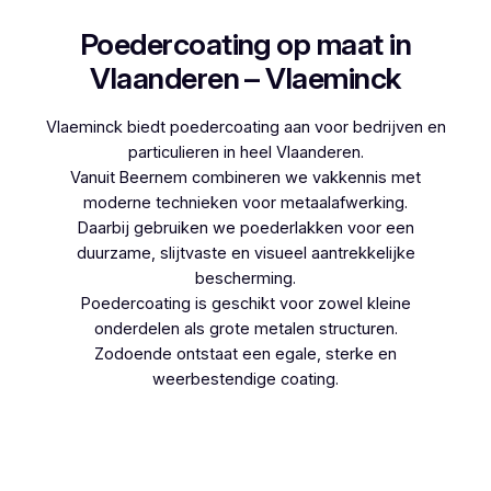
Poedercoating op maat in
Vlaanderen – Vlaeminck
Vlaeminck biedt poedercoating aan voor bedrijven en
particulieren in heel Vlaanderen.
Vanuit Beernem combineren we vakkennis met
moderne technieken voor metaalafwerking.
Daarbij gebruiken we poederlakken voor een
duurzame, slijtvaste en visueel aantrekkelijke
bescherming.
Poedercoating is geschikt voor zowel kleine
onderdelen als grote metalen structuren.
Zodoende ontstaat een egale, sterke en
weerbestendige coating.
Woon je in Bentille en denk je aan poedercoaten,
dan kies je best voor Vlaeminck, aangezien zij
werken met hoogwaardige technieken.