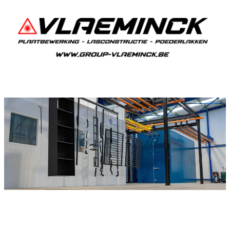
Poedercoaten Bentille
Als je in Bentille woont en iets wil laten
poedercoaten, dan ben je bij Vlaeminck aan het
juiste adres, want zij leveren een duurzame en
strakke afwerking.