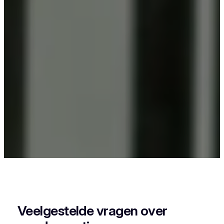
Als je in Bentille woont en iets wil laten
poedercoaten, dan zit je goed bij Vlaeminck, want
zij leveren een strak en duurzaam resultaat.
Veelgestelde vragen over