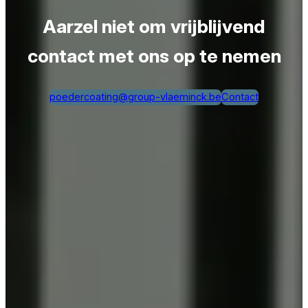
Aarzel niet om vrijblijvend
contact met ons op te nemen
poedercoating@group-vlaeminck.be
Contact