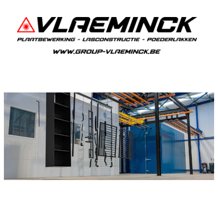
Poedercoaten Borsbeek
Als je in Borsbeek woont en iets wil laten
poedercoaten, dan ben je bij Vlaeminck aan het
juiste adres, want zij leveren een duurzame en
strakke afwerking.