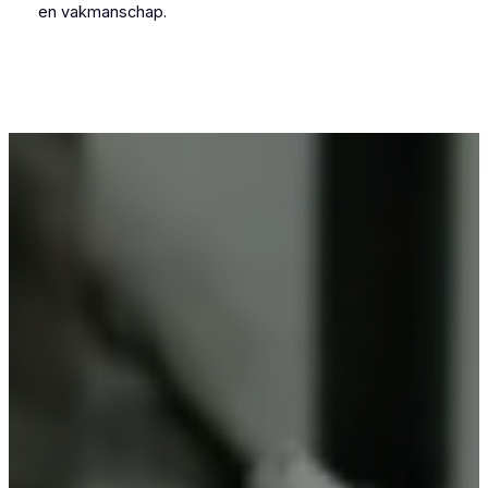
en vakmanschap.
Voor wie in Borsbeek iets wil laten poedercoaten,
is Vlaeminck de logische keuze, omdat zij
vakmanschap combineren met betrouwbare
resultaten.