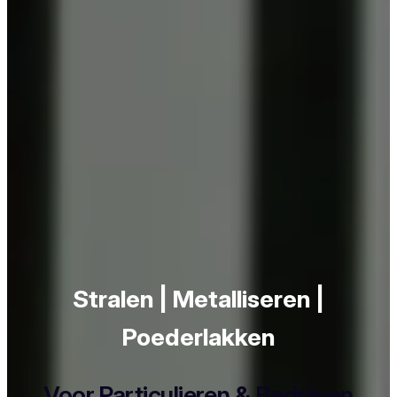
Stralen | Metalliseren |
Poederlakken
Voor Particulieren & Bedrijven