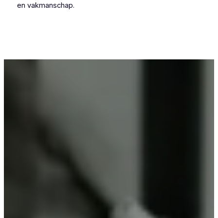
en vakmanschap.
Voor wie in Budingen iets wil laten poedercoaten,
is Vlaeminck de logische keuze, omdat zij
vakmanschap combineren met betrouwbare
resultaten.