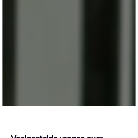
Als je in Budingen woont en iets wil laten
poedercoaten, dan zit je goed bij Vlaeminck, want
zij leveren een strak en duurzaam resultaat.