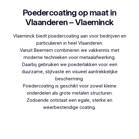
Poedercoating op maat in
Vlaanderen – Vlaeminck
Vlaeminck biedt poedercoating aan voor bedrijven en
particulieren in heel Vlaanderen.
Vanuit Beernem combineren we vakkennis met
moderne technieken voor metaalafwerking.
Daarbij gebruiken we poederlakken voor een
duurzame, slijtvaste en visueel aantrekkelijke
bescherming.
Poedercoating is geschikt voor zowel kleine
onderdelen als grote metalen structuren.
Zodoende ontstaat een egale, sterke en
weerbestendige coating.
Woon je in Budingen en denk je aan
poedercoaten, dan kies je best voor Vlaeminck,
aangezien zij werken met hoogwaardige
technieken.