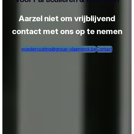
Aarzel niet om vrijblijvend
contact met ons op te nemen
poedercoating@group-vlaeminck.be
Contact