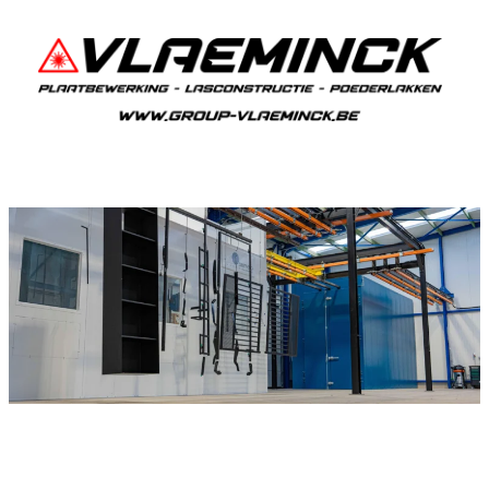
Poedercoaten Budingen
Als je in Budingen woont en iets wil laten
poedercoaten, dan ben je bij Vlaeminck aan het
juiste adres, want zij leveren een duurzame en
strakke afwerking.