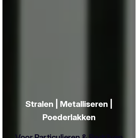
Stralen | Metalliseren |
Poederlakken
Voor Particulieren & Bedrijven