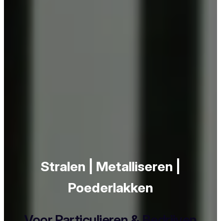
Stralen | Metalliseren |
Poederlakken
Voor Particulieren & Bedrijven