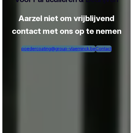
Aarzel niet om vrijblijvend
contact met ons op te nemen
poedercoating@group-vlaeminck.be
Contact