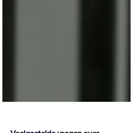
Als je in Corsendonk woont en iets wil laten
poedercoaten, dan zit je goed bij Vlaeminck, want
zij leveren een strak en duurzaam resultaat.