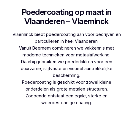
Poedercoating op maat in
Vlaanderen – Vlaeminck
Vlaeminck biedt poedercoating aan voor bedrijven en
particulieren in heel Vlaanderen.
Vanuit Beernem combineren we vakkennis met
moderne technieken voor metaalafwerking.
Daarbij gebruiken we poederlakken voor een
duurzame, slijtvaste en visueel aantrekkelijke
bescherming.
Poedercoating is geschikt voor zowel kleine
onderdelen als grote metalen structuren.
Zodoende ontstaat een egale, sterke en
weerbestendige coating.
Woon je in Corsendonk en denk je aan
poedercoaten, dan kies je best voor Vlaeminck,
aangezien zij werken met hoogwaardige
technieken.