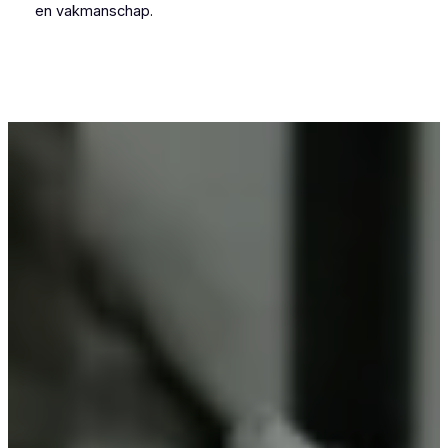
en vakmanschap.
Voor wie in Corsendonk iets wil laten
poedercoaten, is Vlaeminck de logische keuze,
omdat zij vakmanschap combineren met
betrouwbare resultaten.