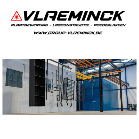
Poedercoaten Corsendonk
Als je in Corsendonk woont en iets wil laten
poedercoaten, dan ben je bij Vlaeminck aan het
juiste adres, want zij leveren een duurzame en
strakke afwerking.