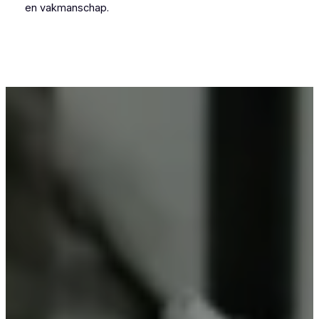
en vakmanschap.
Voor wie in De Moeren iets wil laten
poedercoaten, is Vlaeminck de logische keuze,
omdat zij vakmanschap combineren met
betrouwbare resultaten.