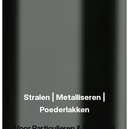
Stralen | Metalliseren |
Poederlakken
Voor Particulieren & Bedrijven