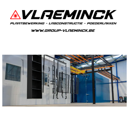
Poedercoaten De Moeren
Als je in De Moeren woont en iets wil laten
poedercoaten, dan ben je bij Vlaeminck aan het
juiste adres, want zij leveren een duurzame en
strakke afwerking.