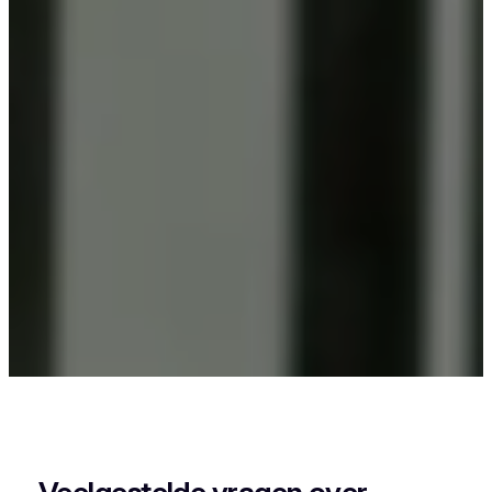
Als je in De Moeren woont en iets wil laten
poedercoaten, dan zit je goed bij Vlaeminck, want
zij leveren een strak en duurzaam resultaat.