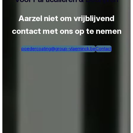
Aarzel niet om vrijblijvend
contact met ons op te nemen
poedercoating@group-vlaeminck.be
Contact