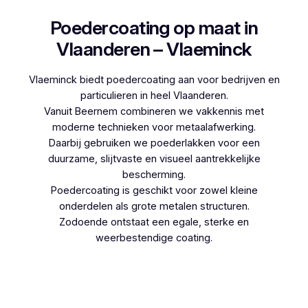
Poedercoating op maat in
Vlaanderen – Vlaeminck
Vlaeminck biedt poedercoating aan voor bedrijven en
particulieren in heel Vlaanderen.
Vanuit Beernem combineren we vakkennis met
moderne technieken voor metaalafwerking.
Daarbij gebruiken we poederlakken voor een
duurzame, slijtvaste en visueel aantrekkelijke
bescherming.
Poedercoating is geschikt voor zowel kleine
onderdelen als grote metalen structuren.
Zodoende ontstaat een egale, sterke en
weerbestendige coating.
Woon je in De Moeren en denk je aan
poedercoaten, dan kies je best voor Vlaeminck,
aangezien zij werken met hoogwaardige
technieken.