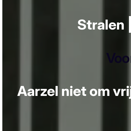
Stralen 
Voor
Aarzel niet om vr