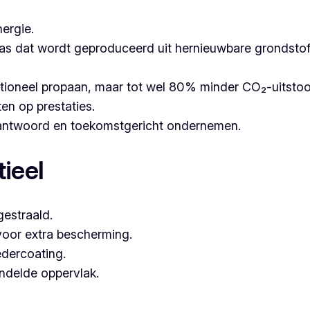
ergie.
as dat wordt geproduceerd uit hernieuwbare grondstoffe
itioneel propaan, maar tot wel 80% minder CO₂-uitsto
ten op prestaties.
erantwoord en toekomstgericht ondernemen.
ieel
estraald.
voor extra bescherming.
dercoating.
andelde oppervlak.