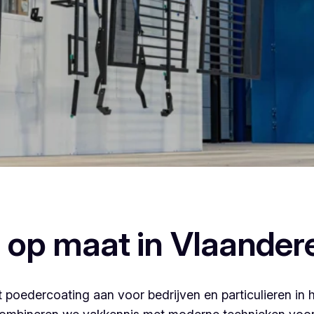
ercoaten, dan ben je bij Vlaeminck aan het juiste adres, w
afwerking.
 op maat in Vlaander
 poedercoating aan voor bedrijven en particulieren in 