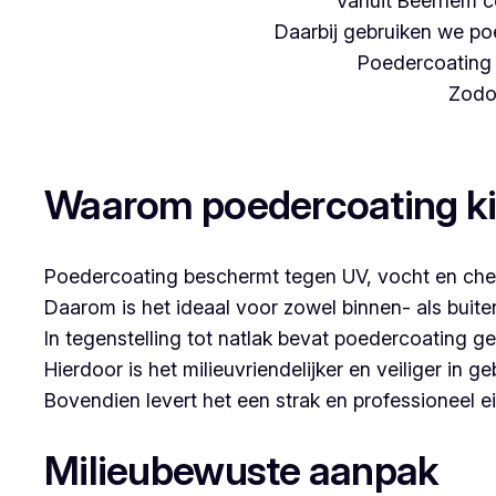
Vanuit Beernem c
Daarbij gebruiken we poe
Poedercoating i
Zodoe
Woon je in Dendermonde en denk je aan poeder
Waarom poedercoating k
Poedercoating beschermt tegen UV, vocht en che
Daarom is het ideaal voor zowel binnen- als buit
In tegenstelling tot natlak bevat poedercoating g
Hierdoor is het milieuvriendelijker en veiliger in ge
Bovendien levert het een strak en professioneel ei
Milieubewuste aanpak