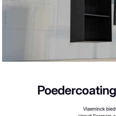
Als je in Dendermonde woont en iets wil laten poed
Poedercoating
Vlaeminck biedt