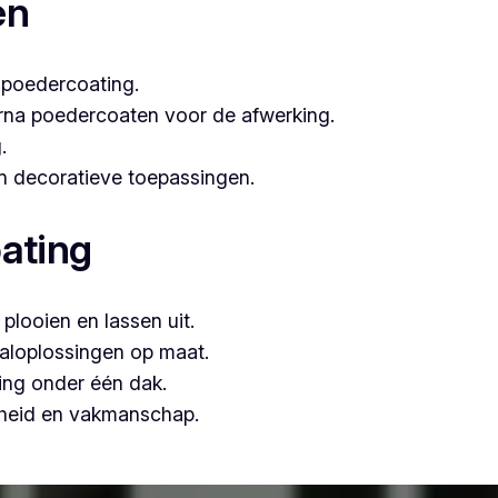
en
 poedercoating.
arna poedercoaten voor de afwerking.
.
 én decoratieve toepassingen.
ating
plooien en lassen uit.
aloplossingen op maat.
ing onder één dak.
mheid en vakmanschap.
n, is Vlaeminck de logische keuze, omdat zij vakmanschap