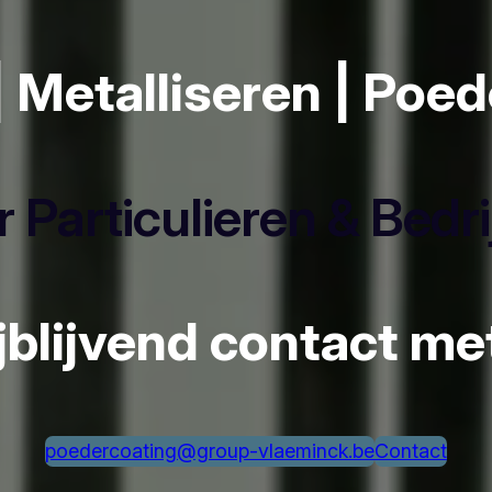
| Metalliseren | Poe
 Particulieren & Bedr
ijblijvend contact m
poedercoating@group-vlaeminck.be
Contact