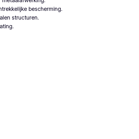
 metaalafwerking.
ntrekkelijke bescherming.
alen structuren.
ating.
erken met hoogwaardige technieken.