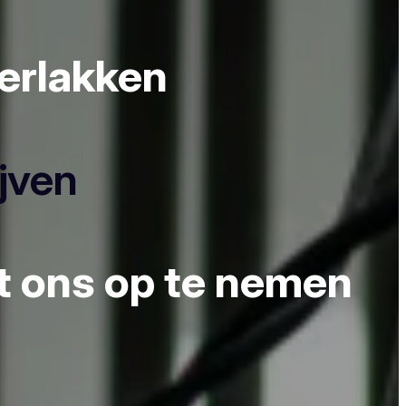
derlakken
ijven
et ons op te nemen