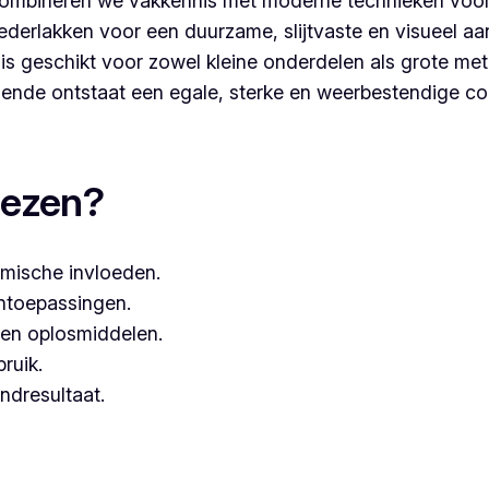
ombineren we vakkennis met moderne technieken voor
derlakken voor een duurzame, slijtvaste en visueel aa
s geschikt voor zowel kleine onderdelen als grote met
nde ontstaat een egale, sterke en weerbestendige co
coaten, dan kies je best voor Vlaeminck, aangezien zij w
iezen?
mische invloeden.
entoepassingen.
een oplosmiddelen.
bruik.
ndresultaat.