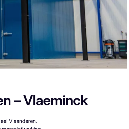
ant zij leveren een duurzame en strakke
en – Vlaeminck
heel Vlaanderen.