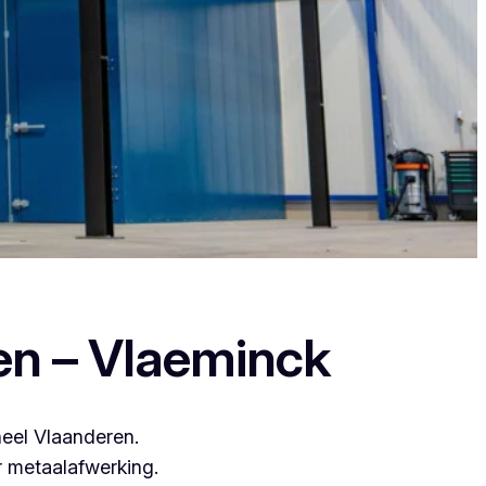
leveren een duurzame en strakke afwerking.
en – Vlaeminck
heel Vlaanderen.
 metaalafwerking.