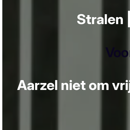
Stralen 
Voor
Aarzel niet om vr