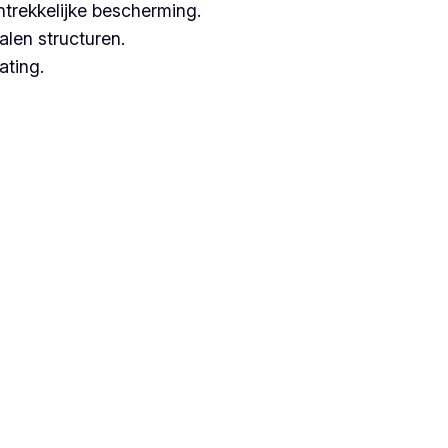
ntrekkelijke bescherming.
alen structuren.
ating.
ken met hoogwaardige technieken.