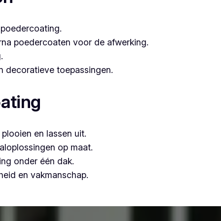
 poedercoating.
arna poedercoaten voor de afwerking.
.
 én decoratieve toepassingen.
ating
plooien en lassen uit.
aloplossingen op maat.
ing onder één dak.
mheid en vakmanschap.
, is Vlaeminck de logische keuze, omdat zij vakmanschap c