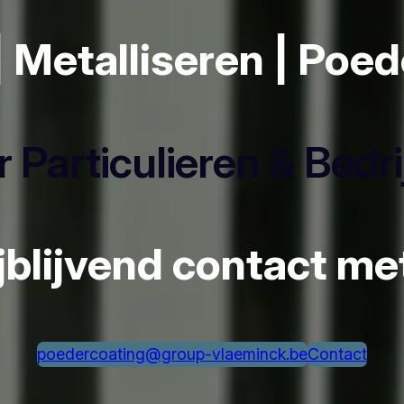
| Metalliseren | Poe
 Particulieren & Bedr
ijblijvend contact m
poedercoating@group-vlaeminck.be
Contact