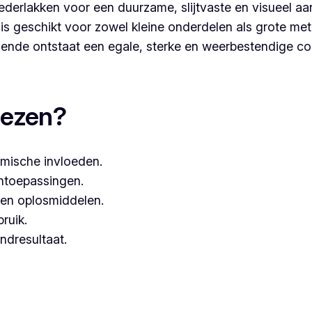
derlakken voor een duurzame, slijtvaste en visueel aa
s geschikt voor zowel kleine onderdelen als grote met
nde ontstaat een egale, sterke en weerbestendige co
aten, dan kies je best voor Vlaeminck, aangezien zij wer
iezen?
mische invloeden.
entoepassingen.
een oplosmiddelen.
bruik.
ndresultaat.