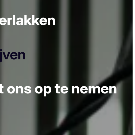
derlakken
ijven
et ons op te nemen