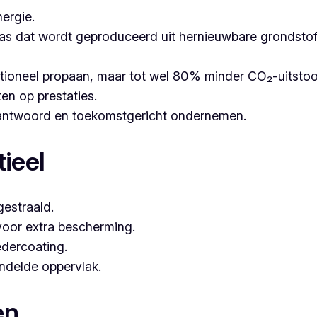
ergie.
as dat wordt geproduceerd uit hernieuwbare grondstoffe
itioneel propaan, maar tot wel 80% minder CO₂-uitsto
ten op prestaties.
erantwoord en toekomstgericht ondernemen.
ieel
estraald.
voor extra bescherming.
dercoating.
andelde oppervlak.
en