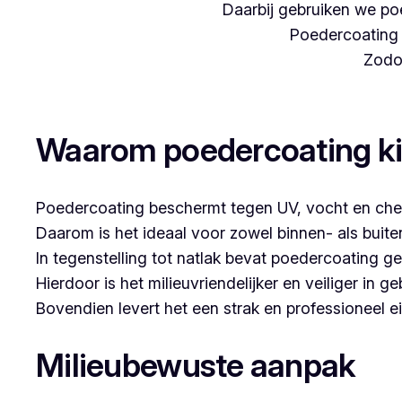
Daarbij gebruiken we poe
Poedercoating i
Zodoe
Woon je in Dikkebus en denk je aan poederco
Waarom poedercoating k
Poedercoating beschermt tegen UV, vocht en che
Daarom is het ideaal voor zowel binnen- als buit
In tegenstelling tot natlak bevat poedercoating g
Hierdoor is het milieuvriendelijker en veiliger in ge
Bovendien levert het een strak en professioneel ei
Milieubewuste aanpak