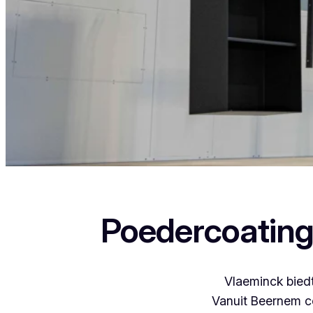
Als je in Dikkebus woont en iets wil laten poedercoate
Poedercoating
Vlaeminck biedt
Vanuit Beernem c