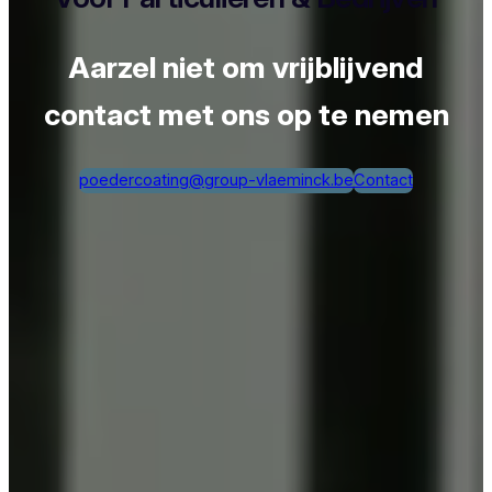
Aarzel niet om vrijblijvend
contact met ons op te nemen
poedercoating@group-vlaeminck.be
Contact