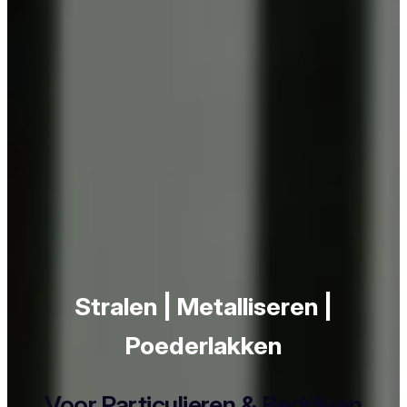
Stralen | Metalliseren |
Poederlakken
Voor Particulieren & Bedrijven