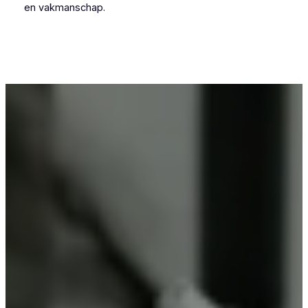
en vakmanschap.
Voor wie in Drieslinter iets wil laten
poedercoaten, is Vlaeminck de logische keuze,
omdat zij vakmanschap combineren met
betrouwbare resultaten.