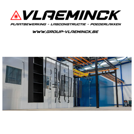
Poedercoaten Drieslinter
Als je in Drieslinter woont en iets wil laten
poedercoaten, dan ben je bij Vlaeminck aan het
juiste adres, want zij leveren een duurzame en
strakke afwerking.