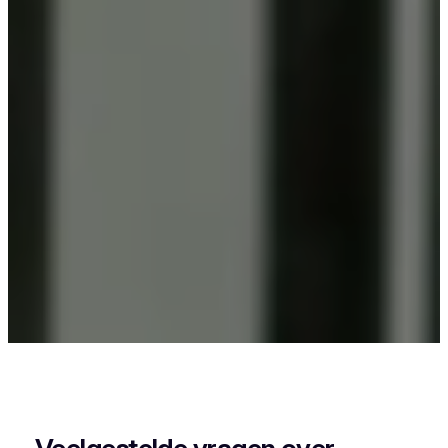
Als je in Drieslinter woont en iets wil laten
poedercoaten, dan zit je goed bij Vlaeminck, want
zij leveren een strak en duurzaam resultaat.