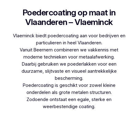
Poedercoating op maat in
Vlaanderen – Vlaeminck
Vlaeminck biedt poedercoating aan voor bedrijven en
particulieren in heel Vlaanderen.
Vanuit Beernem combineren we vakkennis met
moderne technieken voor metaalafwerking.
Daarbij gebruiken we poederlakken voor een
duurzame, slijtvaste en visueel aantrekkelijke
bescherming.
Poedercoating is geschikt voor zowel kleine
onderdelen als grote metalen structuren.
Zodoende ontstaat een egale, sterke en
weerbestendige coating.
Woon je in Drieslinter en denk je aan
poedercoaten, dan kies je best voor Vlaeminck,
aangezien zij werken met hoogwaardige
technieken.