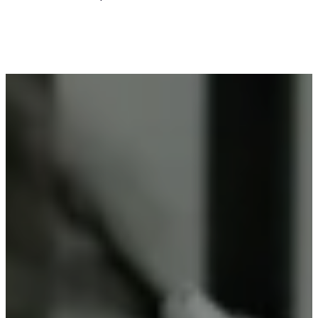
Voor wie in Essen iets wil laten poedercoaten, is
Vlaeminck de logische keuze, omdat zij
vakmanschap combineren met betrouwbare
resultaten.