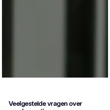
Als je in Essen woont en iets wil laten
poedercoaten, dan zit je goed bij Vlaeminck, want
zij leveren een strak en duurzaam resultaat.
Veelgestelde vragen over