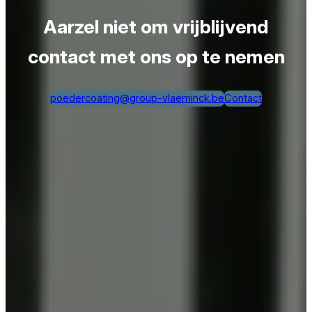
Aarzel niet om vrijblijvend
contact met ons op te nemen
poedercoating@group-vlaeminck.be
Contact