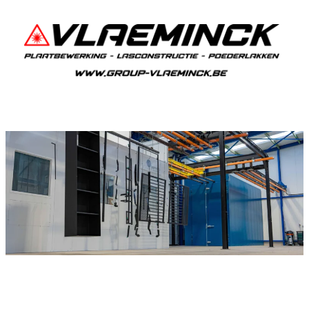
Poedercoaten Essen
Als je in Essen woont en iets wil laten
poedercoaten, dan ben je bij Vlaeminck aan het
juiste adres, want zij leveren een duurzame en
strakke afwerking.