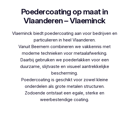
Poedercoating op maat in
Vlaanderen – Vlaeminck
Vlaeminck biedt poedercoating aan voor bedrijven en
particulieren in heel Vlaanderen.
Vanuit Beernem combineren we vakkennis met
moderne technieken voor metaalafwerking.
Daarbij gebruiken we poederlakken voor een
duurzame, slijtvaste en visueel aantrekkelijke
bescherming.
Poedercoating is geschikt voor zowel kleine
onderdelen als grote metalen structuren.
Zodoende ontstaat een egale, sterke en
weerbestendige coating.
Woon je in Essen en denk je aan poedercoaten,
dan kies je best voor Vlaeminck, aangezien zij
werken met hoogwaardige technieken.