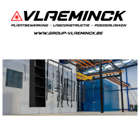
Poedercoaten Geraardsbergen
Als je in Geraardsbergen woont en iets wil laten
poedercoaten, dan ben je bij Vlaeminck aan het
juiste adres, want zij leveren een duurzame en
strakke afwerking.