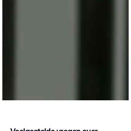
Als je in Geraardsbergen woont en iets wil laten
poedercoaten, dan zit je goed bij Vlaeminck, want
zij leveren een strak en duurzaam resultaat.