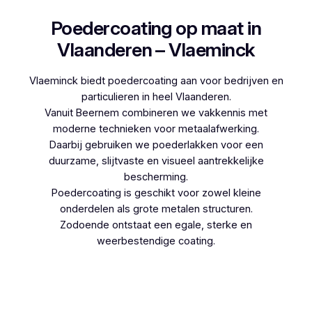
Poedercoating op maat in
Vlaanderen – Vlaeminck
Vlaeminck biedt poedercoating aan voor bedrijven en
particulieren in heel Vlaanderen.
Vanuit Beernem combineren we vakkennis met
moderne technieken voor metaalafwerking.
Daarbij gebruiken we poederlakken voor een
duurzame, slijtvaste en visueel aantrekkelijke
bescherming.
Poedercoating is geschikt voor zowel kleine
onderdelen als grote metalen structuren.
Zodoende ontstaat een egale, sterke en
weerbestendige coating.
Woon je in Geraardsbergen en denk je aan
poedercoaten, dan kies je best voor Vlaeminck,
aangezien zij werken met hoogwaardige
technieken.