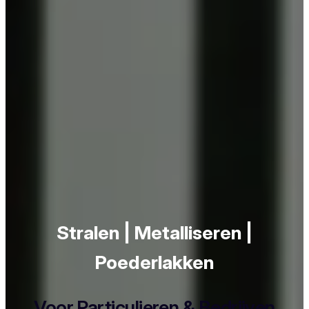
Stralen | Metalliseren |
Poederlakken
Voor Particulieren & Bedrijven