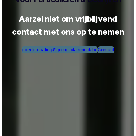
Aarzel niet om vrijblijvend
contact met ons op te nemen
poedercoating@group-vlaeminck.be
Contact