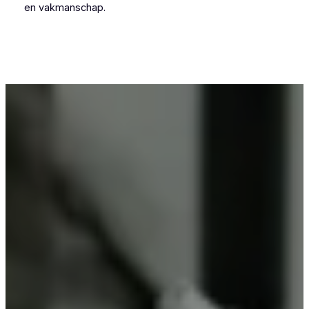
en vakmanschap.
Voor wie in Geraardsbergen iets wil laten
poedercoaten, is Vlaeminck de logische keuze,
omdat zij vakmanschap combineren met
betrouwbare resultaten.