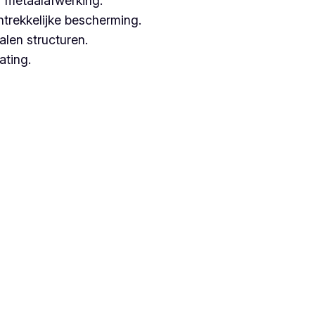
 metaalafwerking.
ntrekkelijke bescherming.
alen structuren.
ating.
erken met hoogwaardige technieken.