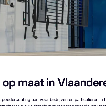
edercoaten, dan ben je bij Vlaeminck aan het juiste adres, w
afwerking.
 op maat in Vlaander
 poedercoating aan voor bedrijven en particulieren in 