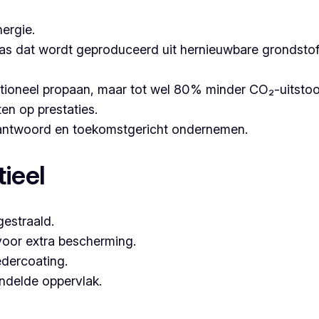
ergie.
as dat wordt geproduceerd uit hernieuwbare grondstoffe
itioneel propaan, maar tot wel 80% minder CO₂-uitsto
ten op prestaties.
erantwoord en toekomstgericht ondernemen.
ieel
estraald.
voor extra bescherming.
dercoating.
andelde oppervlak.