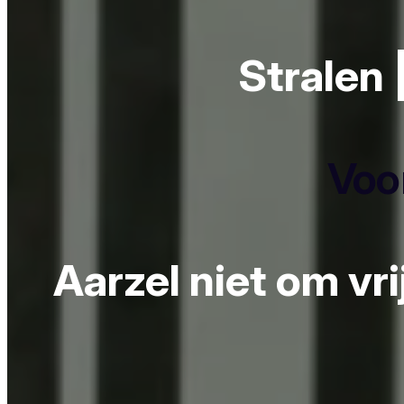
Stralen 
Voor
Aarzel niet om vr