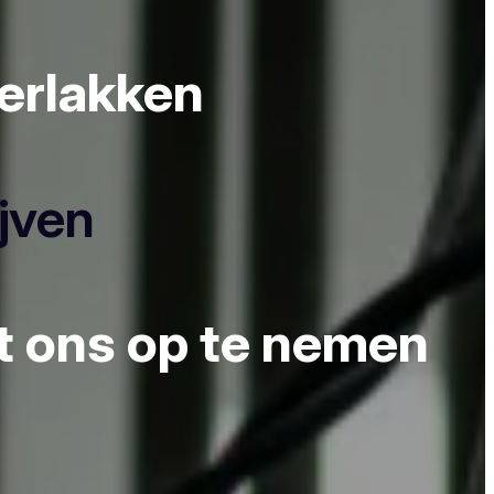
derlakken
ijven
et ons op te nemen