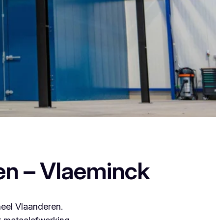
ant zij leveren een duurzame en strakke
en – Vlaeminck
heel Vlaanderen.