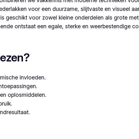
ombineren we vakkennis met moderne technieken voor
derlakken voor een duurzame, slijtvaste en visueel aa
s geschikt voor zowel kleine onderdelen als grote met
nde ontstaat een egale, sterke en weerbestendige co
rcoaten, dan kies je best voor Vlaeminck, aangezien zij w
iezen?
mische invloeden.
entoepassingen.
een oplosmiddelen.
bruik.
ndresultaat.