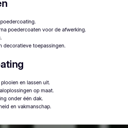
en
 poedercoating.
arna poedercoaten voor de afwerking.
.
 én decoratieve toepassingen.
ating
plooien en lassen uit.
aloplossingen op maat.
ing onder één dak.
mheid en vakmanschap.
ten, is Vlaeminck de logische keuze, omdat zij vakmanschap