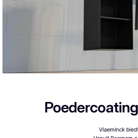
Als je in Gijverinkhove woont en iets wil laten po
Poedercoating
Vlaeminck biedt