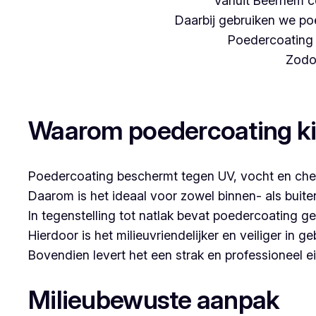
Vanuit Beernem c
Daarbij gebruiken we poe
Poedercoating i
Zodoe
Woon je in Gijverinkhove en denk je aan poede
Waarom poedercoating k
Poedercoating beschermt tegen UV, vocht en che
Daarom is het ideaal voor zowel binnen- als buit
In tegenstelling tot natlak bevat poedercoating g
Hierdoor is het milieuvriendelijker en veiliger in ge
Bovendien levert het een strak en professioneel ei
Milieubewuste aanpak