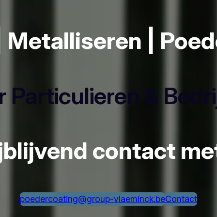
| Metalliseren | Poe
 Particulieren & Bedr
ijblijvend contact m
poedercoating@group-vlaeminck.be
Contact