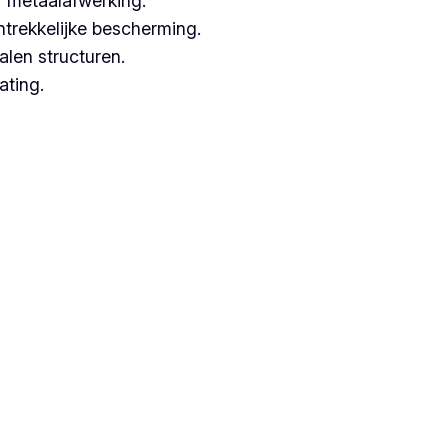
 metaalafwerking.
ntrekkelijke bescherming.
alen structuren.
ating.
rken met hoogwaardige technieken.