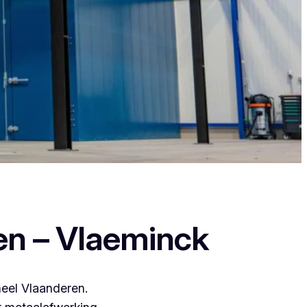
nt zij leveren een duurzame en strakke
en – Vlaeminck
heel Vlaanderen.