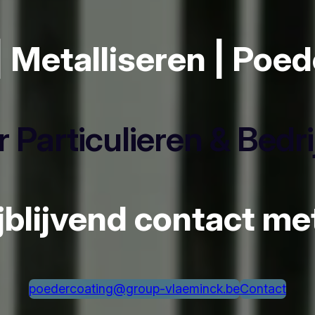
| Metalliseren | Poe
 Particulieren & Bedr
ijblijvend contact m
poedercoating@group-vlaeminck.be
Contact