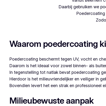
Vanuit Beernem c
Daarbij gebruiken we poe
Poedercoating i
Zodoe
Woon je in Grote Heide en denk je aan poeder
Waarom poedercoating k
Poedercoating beschermt tegen UV, vocht en che
Daarom is het ideaal voor zowel binnen- als buit
In tegenstelling tot natlak bevat poedercoating g
Hierdoor is het milieuvriendelijker en veiliger in ge
Bovendien levert het een strak en professioneel ei
Milieubewuste aanpak