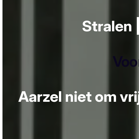
Stralen 
Voor
Aarzel niet om vr