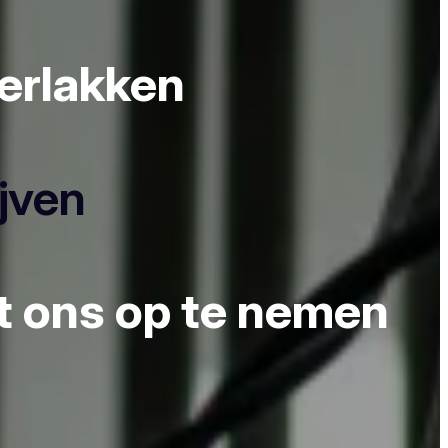
derlakken
ijven
et ons op te nemen