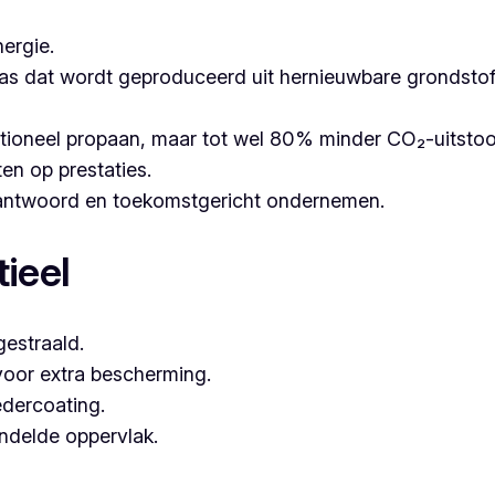
ergie.
as dat wordt geproduceerd uit hernieuwbare grondstoffe
itioneel propaan, maar tot wel 80% minder CO₂-uitsto
ten op prestaties.
erantwoord en toekomstgericht ondernemen.
ieel
estraald.
voor extra bescherming.
dercoating.
andelde oppervlak.