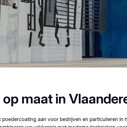
ercoaten, dan ben je bij Vlaeminck aan het juiste adres, wa
afwerking.
 op maat in Vlaander
 poedercoating aan voor bedrijven en particulieren in 