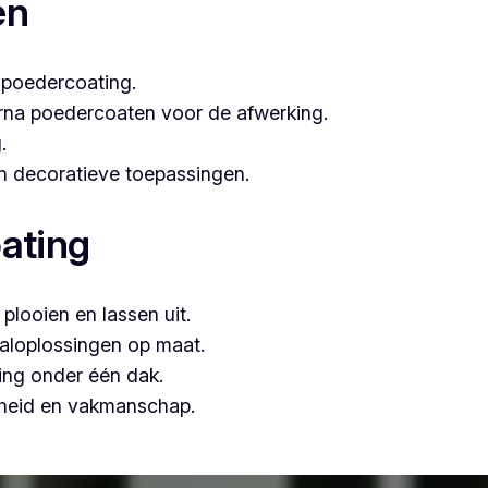
en
 poedercoating.
arna poedercoaten voor de afwerking.
.
 én decoratieve toepassingen.
ating
plooien en lassen uit.
aloplossingen op maat.
ing onder één dak.
mheid en vakmanschap.
en, is Vlaeminck de logische keuze, omdat zij vakmanschap