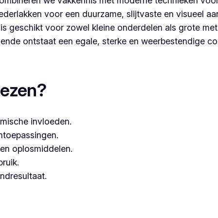
ombineren we vakkennis met moderne technieken voor
derlakken voor een duurzame, slijtvaste en visueel aa
s geschikt voor zowel kleine onderdelen als grote met
nde ontstaat een egale, sterke en weerbestendige co
coaten, dan kies je best voor Vlaeminck, aangezien zij we
iezen?
mische invloeden.
entoepassingen.
een oplosmiddelen.
bruik.
ndresultaat.