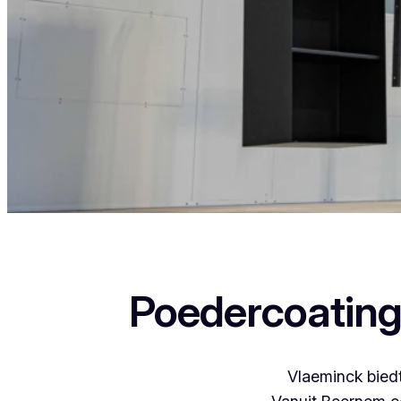
Als je in Grote Heide woont en iets wil laten poed
Poedercoating
Vlaeminck biedt