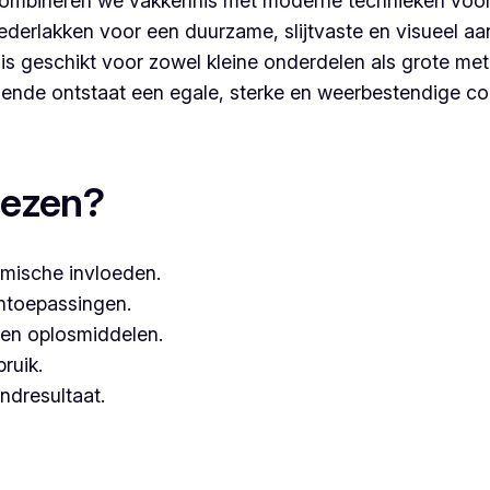
ombineren we vakkennis met moderne technieken voor
derlakken voor een duurzame, slijtvaste en visueel aa
s geschikt voor zowel kleine onderdelen als grote met
nde ontstaat een egale, sterke en weerbestendige co
oaten, dan kies je best voor Vlaeminck, aangezien zij we
iezen?
mische invloeden.
entoepassingen.
een oplosmiddelen.
bruik.
ndresultaat.