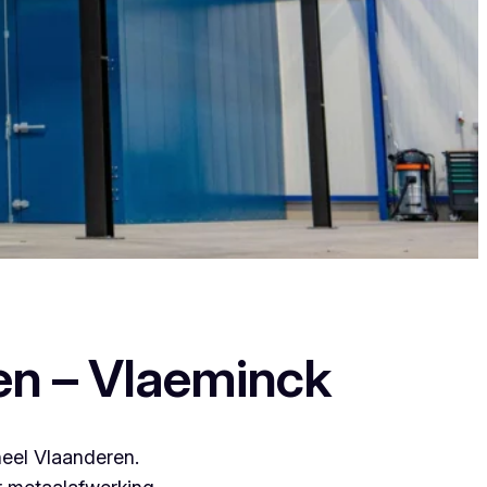
nt zij leveren een duurzame en strakke
en – Vlaeminck
heel Vlaanderen.