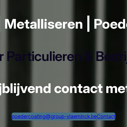
| Metalliseren | Poe
 Particulieren & Bedr
ijblijvend contact m
poedercoating@group-vlaeminck.be
Contact