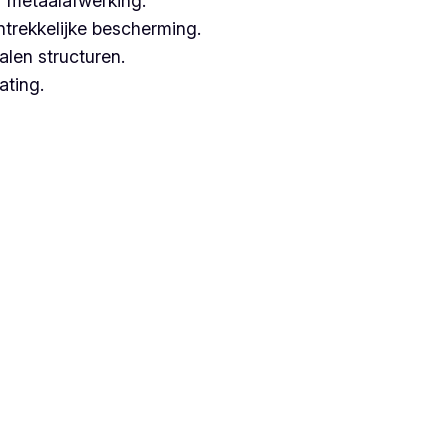
 metaalafwerking.
ntrekkelijke bescherming.
alen structuren.
ating.
rken met hoogwaardige technieken.