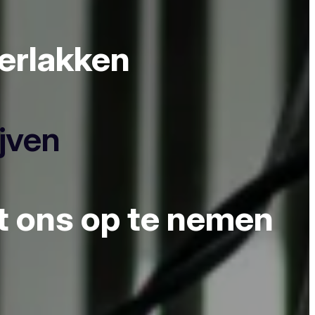
derlakken
ijven
et ons op te nemen