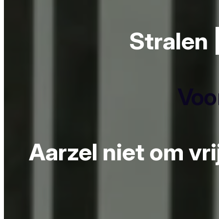
Stralen 
Voor
Aarzel niet om vr