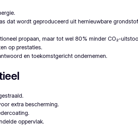
ergie.
as dat wordt geproduceerd uit hernieuwbare grondstoffe
itioneel propaan, maar tot wel 80% minder CO₂-uitsto
ten op prestaties.
erantwoord en toekomstgericht ondernemen.
ieel
estraald.
voor extra bescherming.
dercoating.
andelde oppervlak.