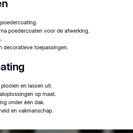
en
 poedercoating.
arna poedercoaten voor de afwerking.
.
 én decoratieve toepassingen.
ating
plooien en lassen uit.
aloplossingen op maat.
ing onder één dak.
mheid en vakmanschap.
n, is Vlaeminck de logische keuze, omdat zij vakmanschap 