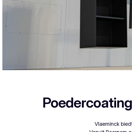
Als je in Kauwendael woont en iets wil laten poed
Poedercoating
Vlaeminck biedt