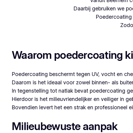
Vanuit Beernem c
Daarbij gebruiken we poe
Poedercoating i
Zodoe
Woon je in Kauwendael en denk je aan poederc
Waarom poedercoating k
Poedercoating beschermt tegen UV, vocht en che
Daarom is het ideaal voor zowel binnen- als buit
In tegenstelling tot natlak bevat poedercoating g
Hierdoor is het milieuvriendelijker en veiliger in ge
Bovendien levert het een strak en professioneel ei
Milieubewuste aanpak