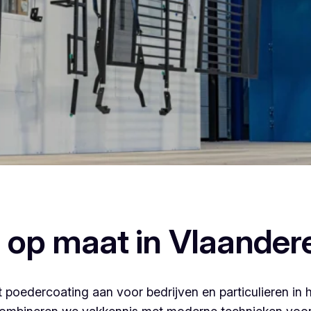
ercoaten, dan ben je bij Vlaeminck aan het juiste adres, wa
afwerking.
 op maat in Vlaander
 poedercoating aan voor bedrijven en particulieren in 