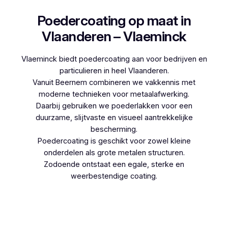
Poedercoating op maat in
Vlaanderen – Vlaeminck
Vlaeminck biedt poedercoating aan voor bedrijven en
particulieren in heel Vlaanderen.
Vanuit Beernem combineren we vakkennis met
moderne technieken voor metaalafwerking.
Daarbij gebruiken we poederlakken voor een
duurzame, slijtvaste en visueel aantrekkelijke
bescherming.
Poedercoating is geschikt voor zowel kleine
onderdelen als grote metalen structuren.
Zodoende ontstaat een egale, sterke en
weerbestendige coating.
Woon je in Kerkom-bij-Sint-Truiden en denk je aan
poedercoaten, dan kies je best voor Vlaeminck,
aangezien zij werken met hoogwaardige
technieken.