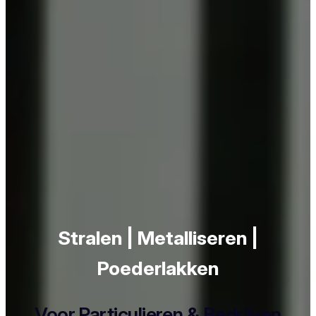
Stralen | Metalliseren |
Poederlakken
Voor Particulieren & Bedrijven