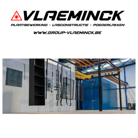
Poedercoaten Kerkom-bij-Sint-Truiden
Als je in Kerkom-bij-Sint-Truiden woont en iets wil
laten poedercoaten, dan ben je bij Vlaeminck aan
het juiste adres, want zij leveren een duurzame
en strakke afwerking.