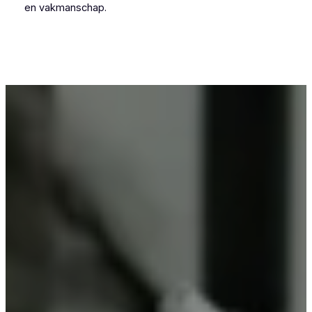
en vakmanschap.
Voor wie in Kerkom-bij-Sint-Truiden iets wil laten
poedercoaten, is Vlaeminck de logische keuze,
omdat zij vakmanschap combineren met
betrouwbare resultaten.