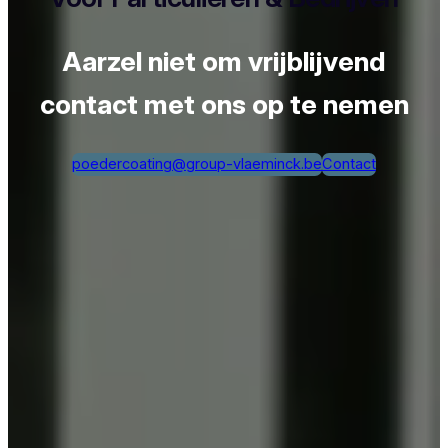
Aarzel niet om vrijblijvend
contact met ons op te nemen
poedercoating@group-vlaeminck.be
Contact