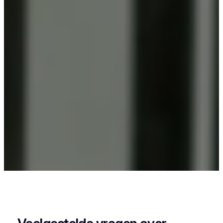
Als je in Kerkom-bij-Sint-Truiden woont en iets wil
laten poedercoaten, dan zit je goed bij Vlaeminck,
want zij leveren een strak en duurzaam resultaat.