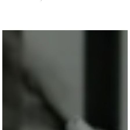
Voor wie in Kester iets wil laten poedercoaten, is
Vlaeminck de logische keuze, omdat zij
vakmanschap combineren met betrouwbare
resultaten.