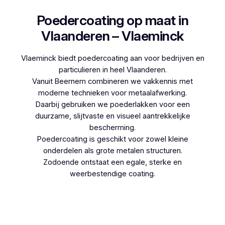
Poedercoating op maat in
Vlaanderen – Vlaeminck
Vlaeminck biedt poedercoating aan voor bedrijven en
particulieren in heel Vlaanderen.
Vanuit Beernem combineren we vakkennis met
moderne technieken voor metaalafwerking.
Daarbij gebruiken we poederlakken voor een
duurzame, slijtvaste en visueel aantrekkelijke
bescherming.
Poedercoating is geschikt voor zowel kleine
onderdelen als grote metalen structuren.
Zodoende ontstaat een egale, sterke en
weerbestendige coating.
Woon je in Kester en denk je aan poedercoaten,
dan kies je best voor Vlaeminck, aangezien zij
werken met hoogwaardige technieken.