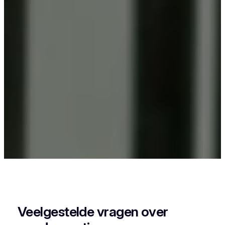
Als je in Kester woont en iets wil laten
poedercoaten, dan zit je goed bij Vlaeminck, want
zij leveren een strak en duurzaam resultaat.
Veelgestelde vragen over