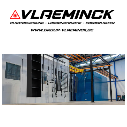
Poedercoaten Kester
Als je in Kester woont en iets wil laten
poedercoaten, dan ben je bij Vlaeminck aan het
juiste adres, want zij leveren een duurzame en
strakke afwerking.