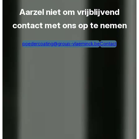
Aarzel niet om vrijblijvend
contact met ons op te nemen
poedercoating@group-vlaeminck.be
Contact