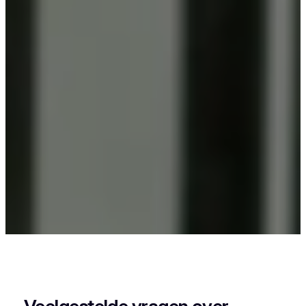
Als je in Korbeek-Dijle woont en iets wil laten
poedercoaten, dan zit je goed bij Vlaeminck, want
zij leveren een strak en duurzaam resultaat.