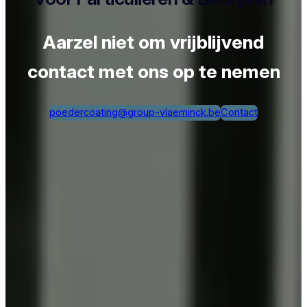
Aarzel niet om vrijblijvend
contact met ons op te nemen
poedercoating@group-vlaeminck.be
Contact