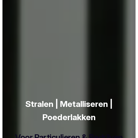
Stralen | Metalliseren |
Poederlakken
Voor Particulieren & Bedrijven