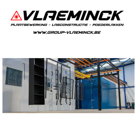
Poedercoaten Korbeek-Dijle
Als je in Korbeek-Dijle woont en iets wil laten
poedercoaten, dan ben je bij Vlaeminck aan het
juiste adres, want zij leveren een duurzame en
strakke afwerking.