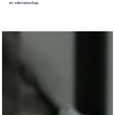
en vakmanschap.
Voor wie in Korbeek-Dijle iets wil laten
poedercoaten, is Vlaeminck de logische keuze,
omdat zij vakmanschap combineren met
betrouwbare resultaten.