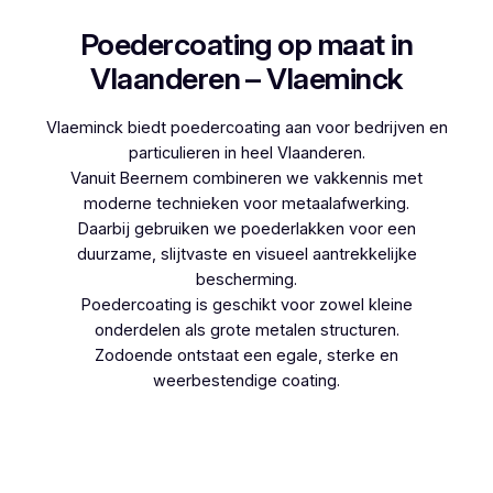
Poedercoating op maat in
Vlaanderen – Vlaeminck
Vlaeminck biedt poedercoating aan voor bedrijven en
particulieren in heel Vlaanderen.
Vanuit Beernem combineren we vakkennis met
moderne technieken voor metaalafwerking.
Daarbij gebruiken we poederlakken voor een
duurzame, slijtvaste en visueel aantrekkelijke
bescherming.
Poedercoating is geschikt voor zowel kleine
onderdelen als grote metalen structuren.
Zodoende ontstaat een egale, sterke en
weerbestendige coating.
Woon je in Korbeek-Dijle en denk je aan
poedercoaten, dan kies je best voor Vlaeminck,
aangezien zij werken met hoogwaardige
technieken.