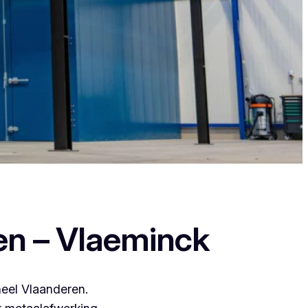
nt zij leveren een duurzame en strakke
en – Vlaeminck
heel Vlaanderen.