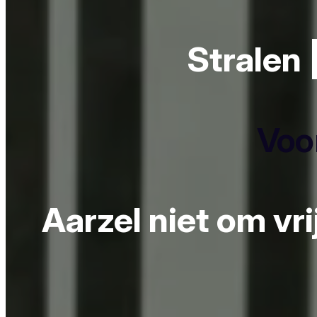
Stralen 
Voor
Aarzel niet om vr