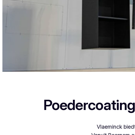
Als je in Mariekerke woont en iets wil laten poed
Poedercoating
Vlaeminck biedt