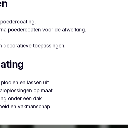
en
 poedercoating.
arna poedercoaten voor de afwerking.
.
 én decoratieve toepassingen.
ating
plooien en lassen uit.
aloplossingen op maat.
ing onder één dak.
mheid en vakmanschap.
n, is Vlaeminck de logische keuze, omdat zij vakmanschap 