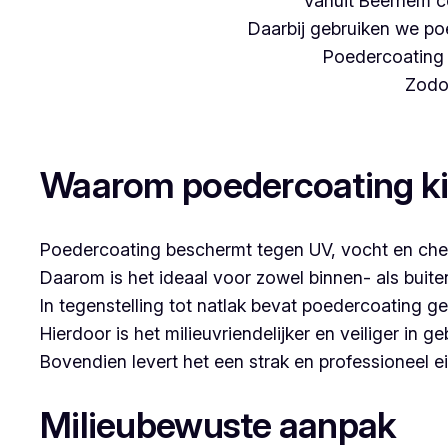
Vanuit Beernem c
Daarbij gebruiken we poe
Poedercoating i
Zodoe
Woon je in Mariekerke en denk je aan poederc
Waarom poedercoating k
Poedercoating beschermt tegen UV, vocht en che
Daarom is het ideaal voor zowel binnen- als buit
In tegenstelling tot natlak bevat poedercoating g
Hierdoor is het milieuvriendelijker en veiliger in ge
Bovendien levert het een strak en professioneel ei
Milieubewuste aanpak