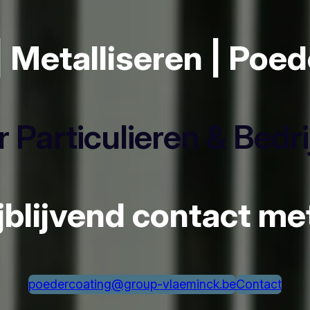
| Metalliseren | Poe
 Particulieren & Bedr
ijblijvend contact m
poedercoating@group-vlaeminck.be
Contact