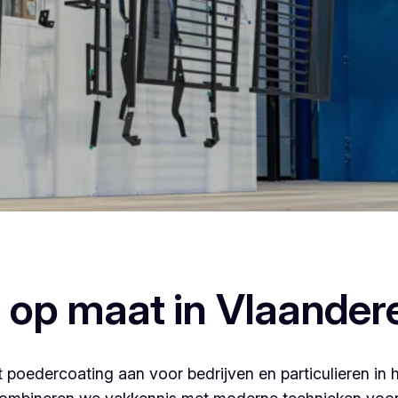
ercoaten, dan ben je bij Vlaeminck aan het juiste adres, wa
afwerking.
 op maat in Vlaander
 poedercoating aan voor bedrijven en particulieren in 