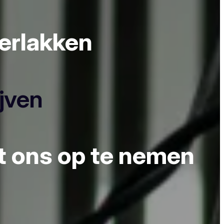
derlakken
ijven
et ons op te nemen