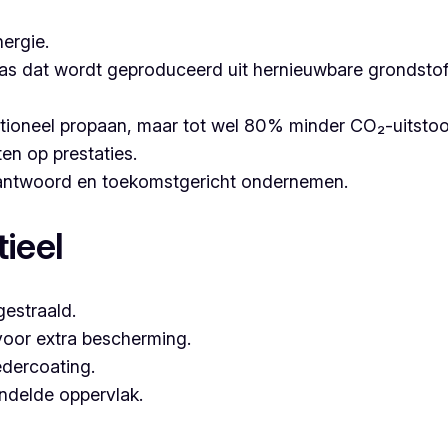
ergie.
as dat wordt geproduceerd uit hernieuwbare grondstoffe
itioneel propaan, maar tot wel 80% minder CO₂-uitsto
ten op prestaties.
erantwoord en toekomstgericht ondernemen.
ieel
estraald.
voor extra bescherming.
dercoating.
andelde oppervlak.