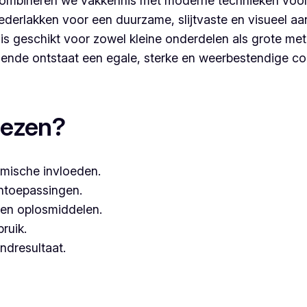
ombineren we vakkennis met moderne technieken voor
derlakken voor een duurzame, slijtvaste en visueel aa
s geschikt voor zowel kleine onderdelen als grote met
nde ontstaat een egale, sterke en weerbestendige co
oaten, dan kies je best voor Vlaeminck, aangezien zij we
iezen?
mische invloeden.
entoepassingen.
een oplosmiddelen.
bruik.
ndresultaat.