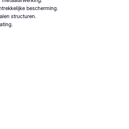
 metaalafwerking.
ntrekkelijke bescherming.
alen structuren.
ating.
rken met hoogwaardige technieken.