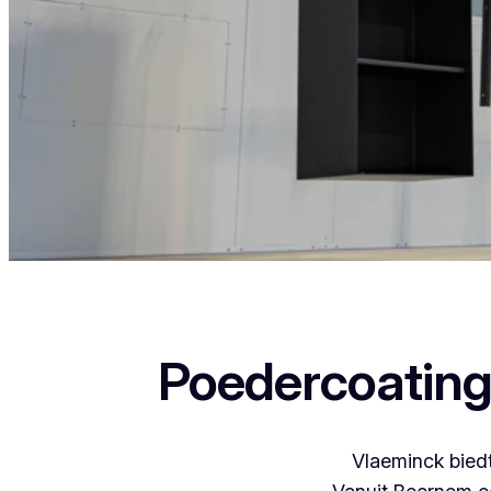
Als je in Meerbeke woont en iets wil laten poede
Poedercoating
Vlaeminck biedt