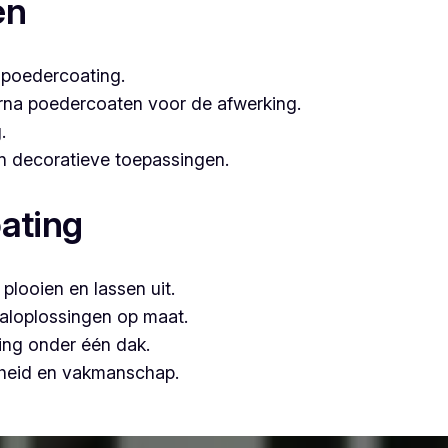
en
 poedercoating.
arna poedercoaten voor de afwerking.
.
 én decoratieve toepassingen.
ating
plooien en lassen uit.
aloplossingen op maat.
ing onder één dak.
mheid en vakmanschap.
, is Vlaeminck de logische keuze, omdat zij vakmanschap c