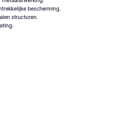
 metaalafwerking.
ntrekkelijke bescherming.
alen structuren.
ating.
ken met hoogwaardige technieken.