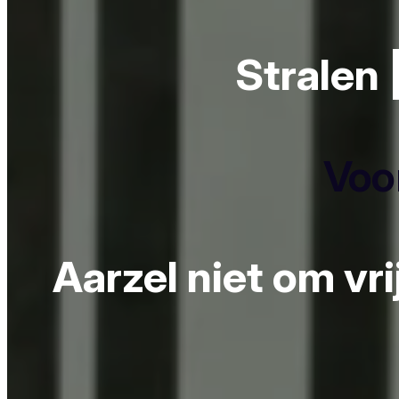
Stralen 
Voor
Aarzel niet om vr