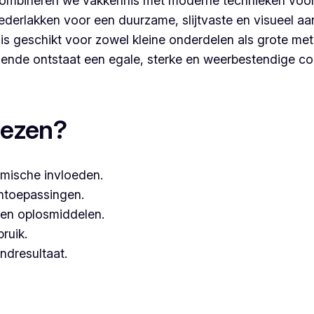
ombineren we vakkennis met moderne technieken voor
derlakken voor een duurzame, slijtvaste en visueel aa
s geschikt voor zowel kleine onderdelen als grote met
nde ontstaat een egale, sterke en weerbestendige co
aten, dan kies je best voor Vlaeminck, aangezien zij wer
iezen?
mische invloeden.
entoepassingen.
een oplosmiddelen.
bruik.
ndresultaat.