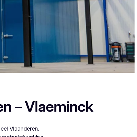
t zij leveren een duurzame en strakke
en – Vlaeminck
heel Vlaanderen.