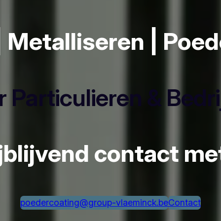
| Metalliseren | Poe
 Particulieren & Bedr
ijblijvend contact m
poedercoating@group-vlaeminck.be
Contact