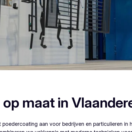
rcoaten, dan ben je bij Vlaeminck aan het juiste adres, wan
afwerking.
 op maat in Vlaander
 poedercoating aan voor bedrijven en particulieren in 