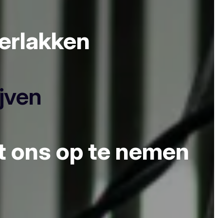
derlakken
ijven
et ons op te nemen