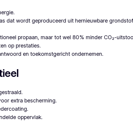
ergie.
as dat wordt geproduceerd uit hernieuwbare grondstoffe
itioneel propaan, maar tot wel 80% minder CO₂-uitsto
ten op prestaties.
erantwoord en toekomstgericht ondernemen.
ieel
estraald.
voor extra bescherming.
dercoating.
andelde oppervlak.