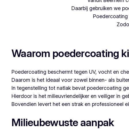
Vanuit Beernem c
Daarbij gebruiken we poe
Poedercoating i
Zodoe
Woon je in Meerbeke en denk je aan poederco
Waarom poedercoating k
Poedercoating beschermt tegen UV, vocht en che
Daarom is het ideaal voor zowel binnen- als buit
In tegenstelling tot natlak bevat poedercoating g
Hierdoor is het milieuvriendelijker en veiliger in ge
Bovendien levert het een strak en professioneel ei
Milieubewuste aanpak