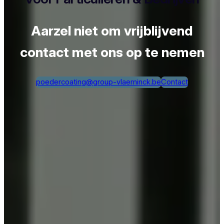
Aarzel niet om vrijblijvend
contact met ons op te nemen
poedercoating@group-vlaeminck.be
Contact