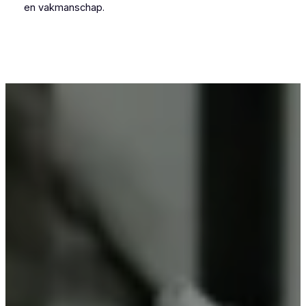
en vakmanschap.
Voor wie in Mendonk iets wil laten poedercoaten,
is Vlaeminck de logische keuze, omdat zij
vakmanschap combineren met betrouwbare
resultaten.