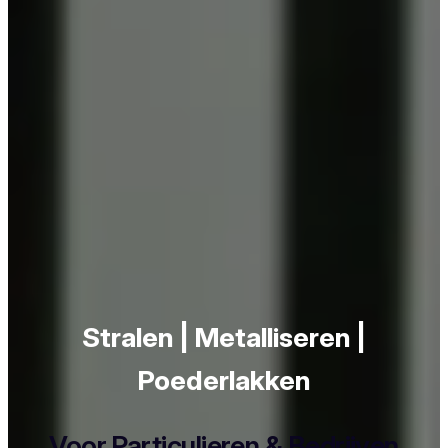
Stralen | Metalliseren |
Poederlakken
Voor Particulieren & Bedrijven