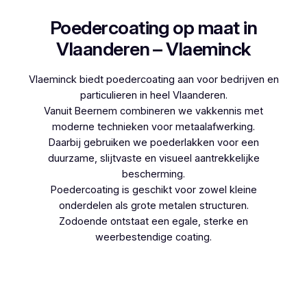
Poedercoating op maat in
Vlaanderen – Vlaeminck
Vlaeminck biedt poedercoating aan voor bedrijven en
particulieren in heel Vlaanderen.
Vanuit Beernem combineren we vakkennis met
moderne technieken voor metaalafwerking.
Daarbij gebruiken we poederlakken voor een
duurzame, slijtvaste en visueel aantrekkelijke
bescherming.
Poedercoating is geschikt voor zowel kleine
onderdelen als grote metalen structuren.
Zodoende ontstaat een egale, sterke en
weerbestendige coating.
Woon je in Mendonk en denk je aan
poedercoaten, dan kies je best voor Vlaeminck,
aangezien zij werken met hoogwaardige
technieken.