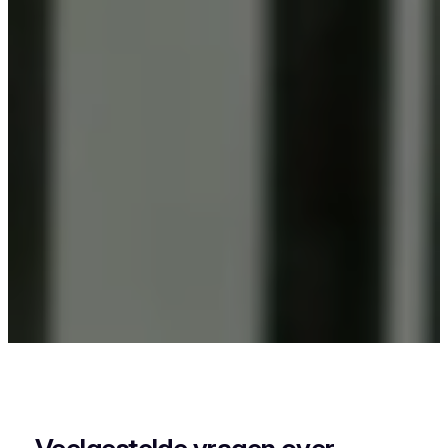
Als je in Mendonk woont en iets wil laten
poedercoaten, dan zit je goed bij Vlaeminck, want
zij leveren een strak en duurzaam resultaat.