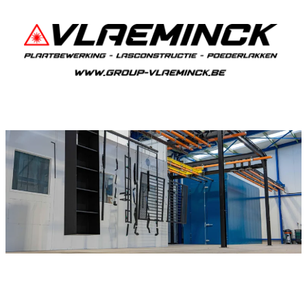
Poedercoaten Mendonk
Als je in Mendonk woont en iets wil laten
poedercoaten, dan ben je bij Vlaeminck aan het
juiste adres, want zij leveren een duurzame en
strakke afwerking.