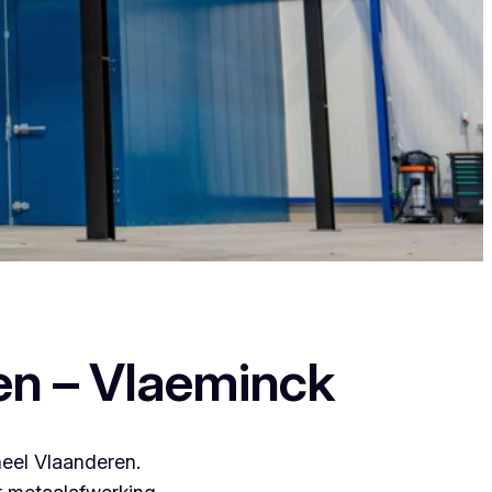
t zij leveren een duurzame en strakke
en – Vlaeminck
heel Vlaanderen.