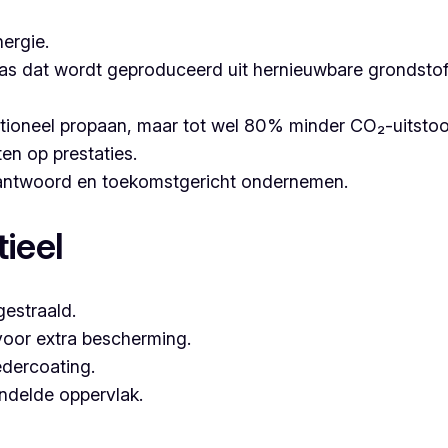
ergie.
as dat wordt geproduceerd uit hernieuwbare grondstoffe
itioneel propaan, maar tot wel 80% minder CO₂-uitsto
ten op prestaties.
erantwoord en toekomstgericht ondernemen.
ieel
estraald.
voor extra bescherming.
dercoating.
andelde oppervlak.