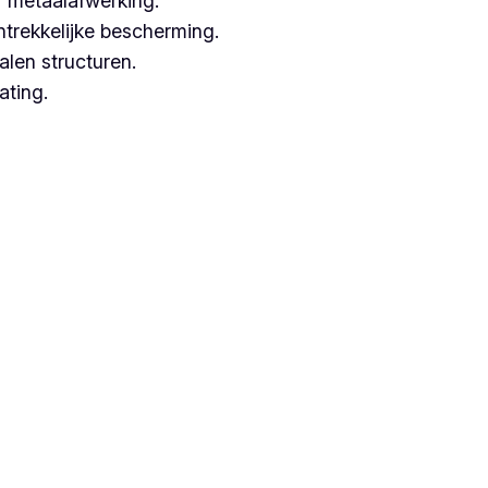
 metaalafwerking.
ntrekkelijke bescherming.
alen structuren.
ating.
ken met hoogwaardige technieken.