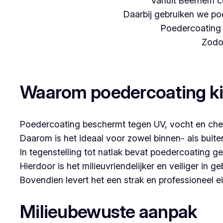
Vanuit Beernem c
Daarbij gebruiken we poe
Poedercoating i
Zodoe
Woon je in Moerzeke en denk je aan poederco
Waarom poedercoating k
Poedercoating beschermt tegen UV, vocht en che
Daarom is het ideaal voor zowel binnen- als buit
In tegenstelling tot natlak bevat poedercoating g
Hierdoor is het milieuvriendelijker en veiliger in ge
Bovendien levert het een strak en professioneel ei
Milieubewuste aanpak