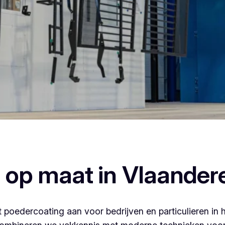
rcoaten, dan ben je bij Vlaeminck aan het juiste adres, wan
afwerking.
 op maat in Vlaander
 poedercoating aan voor bedrijven en particulieren in 