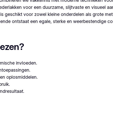
ombineren we vakkennis met moderne technieken voor
derlakken voor een duurzame, slijtvaste en visueel aa
s geschikt voor zowel kleine onderdelen als grote met
nde ontstaat een egale, sterke en weerbestendige co
aten, dan kies je best voor Vlaeminck, aangezien zij wer
iezen?
mische invloeden.
entoepassingen.
een oplosmiddelen.
bruik.
ndresultaat.