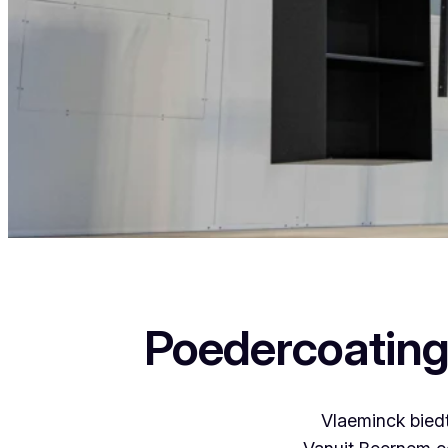
Als je in Moerzeke woont en iets wil laten poede
Poedercoating
Vlaeminck biedt