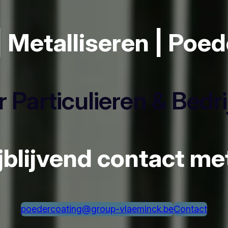
| Metalliseren | Poe
 Particulieren & Bedr
ijblijvend contact m
poedercoating@group-vlaeminck.be
Contact