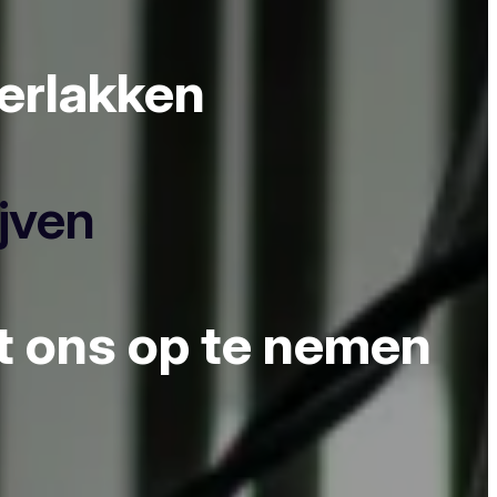
derlakken
ijven
et ons op te nemen