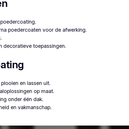
en
 poedercoating.
arna poedercoaten voor de afwerking.
.
 én decoratieve toepassingen.
ating
plooien en lassen uit.
aloplossingen op maat.
ing onder één dak.
mheid en vakmanschap.
, is Vlaeminck de logische keuze, omdat zij vakmanschap c