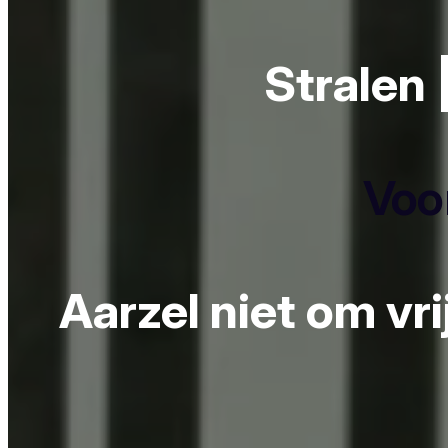
Stralen 
Voor
Aarzel niet om vr