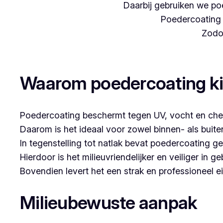
Daarbij gebruiken we poe
Poedercoating i
Zodoe
Woon je in Muizen en denk je aan poedercoa
Waarom poedercoating k
Poedercoating beschermt tegen UV, vocht en che
Daarom is het ideaal voor zowel binnen- als buit
In tegenstelling tot natlak bevat poedercoating g
Hierdoor is het milieuvriendelijker en veiliger in ge
Bovendien levert het een strak en professioneel ei
Milieubewuste aanpak