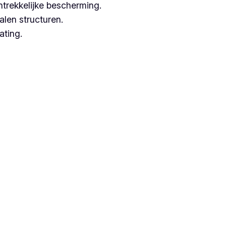
ntrekkelijke bescherming.
alen structuren.
ating.
en met hoogwaardige technieken.