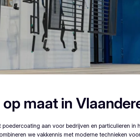
, dan ben je bij Vlaeminck aan het juiste adres, want zij l
 op maat in Vlaander
 poedercoating aan voor bedrijven en particulieren in 
ombineren we vakkennis met moderne technieken voor