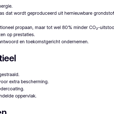
ergie.
as dat wordt geproduceerd uit hernieuwbare grondstoffe
itioneel propaan, maar tot wel 80% minder CO₂-uitsto
ten op prestaties.
erantwoord en toekomstgericht ondernemen.
ieel
estraald.
voor extra bescherming.
dercoating.
andelde oppervlak.
en