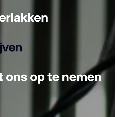
derlakken
ijven
et ons op te nemen