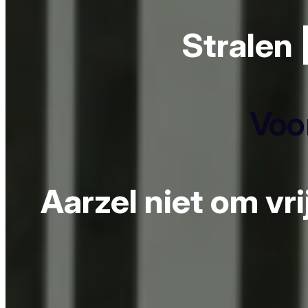
Stralen 
Voor
Aarzel niet om vr