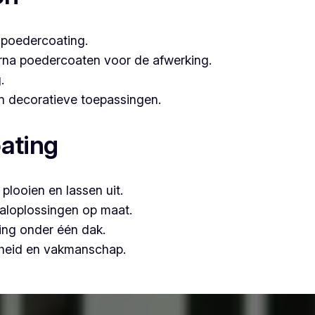
 poedercoating.
arna poedercoaten voor de afwerking.
.
 én decoratieve toepassingen.
ating
plooien en lassen uit.
aloplossingen op maat.
ing onder één dak.
mheid en vakmanschap.
 is Vlaeminck de logische keuze, omdat zij vakmanschap co