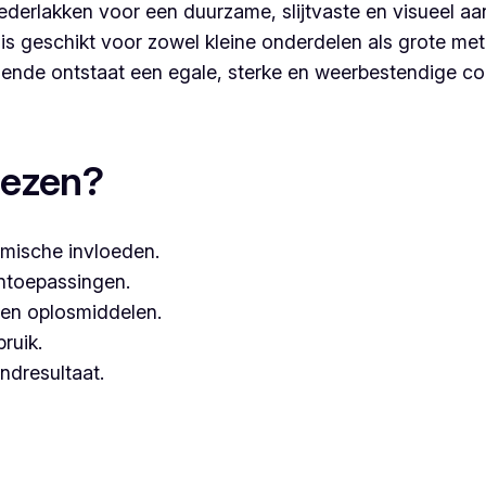
derlakken voor een duurzame, slijtvaste en visueel aa
s geschikt voor zowel kleine onderdelen als grote met
nde ontstaat een egale, sterke en weerbestendige co
ten, dan kies je best voor Vlaeminck, aangezien zij werk
iezen?
mische invloeden.
entoepassingen.
een oplosmiddelen.
bruik.
ndresultaat.