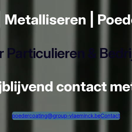
| Metalliseren | Poe
 Particulieren & Bedr
ijblijvend contact m
poedercoating@group-vlaeminck.be
Contact