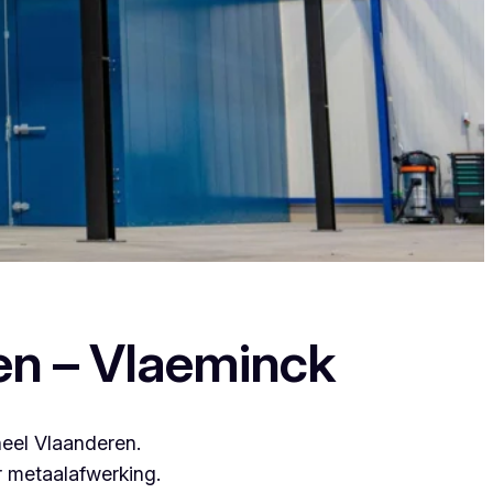
everen een duurzame en strakke afwerking.
en – Vlaeminck
heel Vlaanderen.
 metaalafwerking.