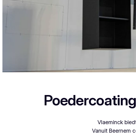
Als je in Muizen woont en iets wil laten poedercoaten
Poedercoating
Vlaeminck biedt
Vanuit Beernem c