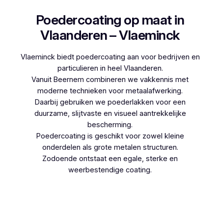
Poedercoating op maat in
Vlaanderen – Vlaeminck
Vlaeminck biedt poedercoating aan voor bedrijven en
particulieren in heel Vlaanderen.
Vanuit Beernem combineren we vakkennis met
moderne technieken voor metaalafwerking.
Daarbij gebruiken we poederlakken voor een
duurzame, slijtvaste en visueel aantrekkelijke
bescherming.
Poedercoating is geschikt voor zowel kleine
onderdelen als grote metalen structuren.
Zodoende ontstaat een egale, sterke en
weerbestendige coating.
Woon je in Oostmalle en denk je aan
poedercoaten, dan kies je best voor Vlaeminck,
aangezien zij werken met hoogwaardige
technieken.