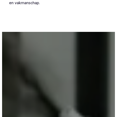
en vakmanschap.
Voor wie in Oostmalle iets wil laten
poedercoaten, is Vlaeminck de logische keuze,
omdat zij vakmanschap combineren met
betrouwbare resultaten.