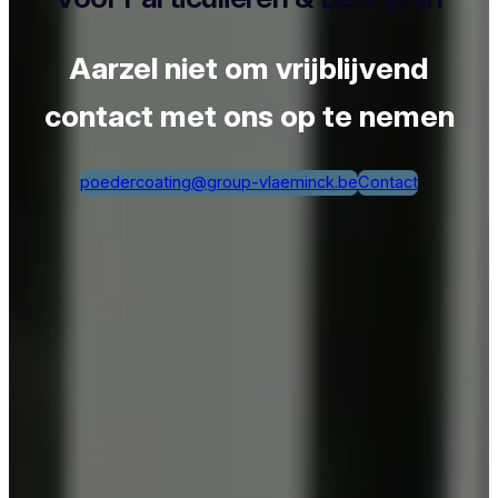
Aarzel niet om vrijblijvend
contact met ons op te nemen
poedercoating@group-vlaeminck.be
Contact