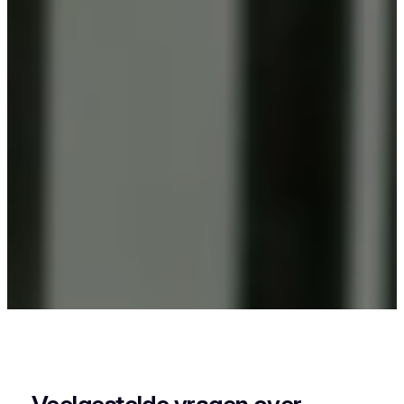
Als je in Oostmalle woont en iets wil laten
poedercoaten, dan zit je goed bij Vlaeminck, want
zij leveren een strak en duurzaam resultaat.