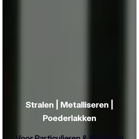
Stralen | Metalliseren |
Poederlakken
Voor Particulieren & Bedrijven