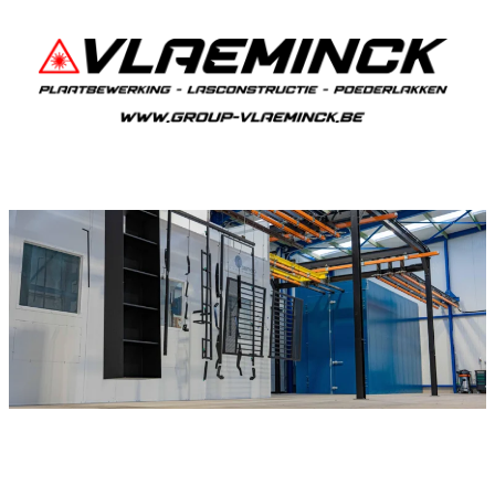
Poedercoaten Oostmalle
Als je in Oostmalle woont en iets wil laten
poedercoaten, dan ben je bij Vlaeminck aan het
juiste adres, want zij leveren een duurzame en
strakke afwerking.