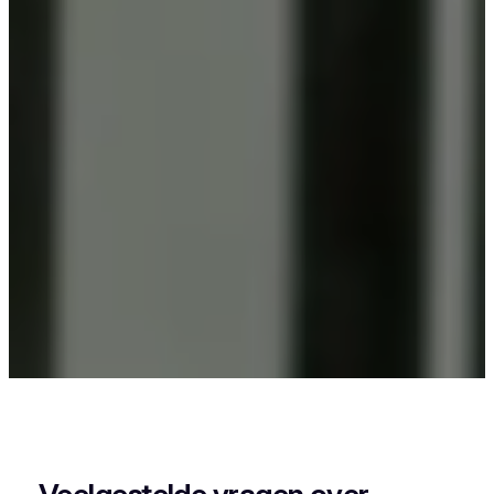
Als je in Oudsbergen woont en iets wil laten
poedercoaten, dan zit je goed bij Vlaeminck, want
zij leveren een strak en duurzaam resultaat.