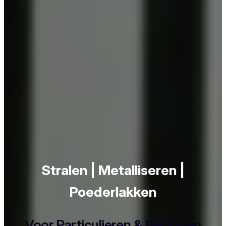
Stralen | Metalliseren |
Poederlakken
Voor Particulieren & Bedrijven