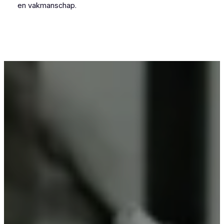
en vakmanschap.
Voor wie in Oudsbergen iets wil laten
poedercoaten, is Vlaeminck de logische keuze,
omdat zij vakmanschap combineren met
betrouwbare resultaten.