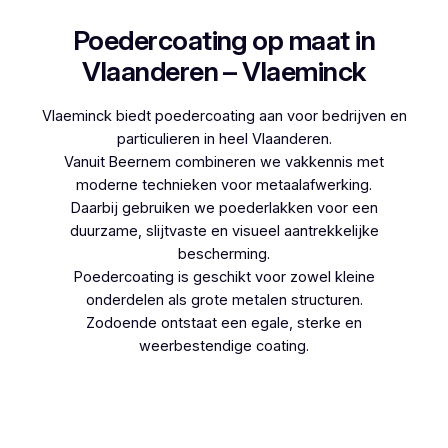
Poedercoating op maat in
Vlaanderen – Vlaeminck
Vlaeminck biedt poedercoating aan voor bedrijven en
particulieren in heel Vlaanderen.
Vanuit Beernem combineren we vakkennis met
moderne technieken voor metaalafwerking.
Daarbij gebruiken we poederlakken voor een
duurzame, slijtvaste en visueel aantrekkelijke
bescherming.
Poedercoating is geschikt voor zowel kleine
onderdelen als grote metalen structuren.
Zodoende ontstaat een egale, sterke en
weerbestendige coating.
Woon je in Oudsbergen en denk je aan
poedercoaten, dan kies je best voor Vlaeminck,
aangezien zij werken met hoogwaardige
technieken.