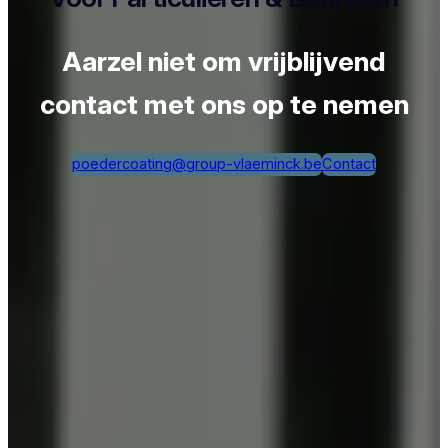
Aarzel niet om vrijblijvend
contact met ons op te nemen
poedercoating@group-vlaeminck.be
Contact