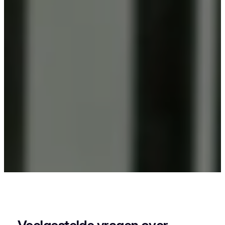
Als je in Pepingen woont en iets wil laten
poedercoaten, dan zit je goed bij Vlaeminck, want
zij leveren een strak en duurzaam resultaat.