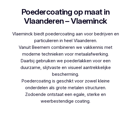
Poedercoating op maat in
Vlaanderen – Vlaeminck
Vlaeminck biedt poedercoating aan voor bedrijven en
particulieren in heel Vlaanderen.
Vanuit Beernem combineren we vakkennis met
moderne technieken voor metaalafwerking.
Daarbij gebruiken we poederlakken voor een
duurzame, slijtvaste en visueel aantrekkelijke
bescherming.
Poedercoating is geschikt voor zowel kleine
onderdelen als grote metalen structuren.
Zodoende ontstaat een egale, sterke en
weerbestendige coating.
Woon je in Pepingen en denk je aan
poedercoaten, dan kies je best voor Vlaeminck,
aangezien zij werken met hoogwaardige
technieken.