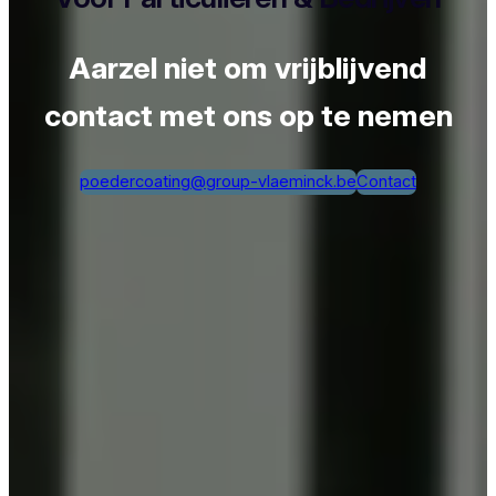
Aarzel niet om vrijblijvend
contact met ons op te nemen
poedercoating@group-vlaeminck.be
Contact