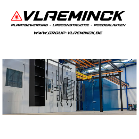
Poedercoaten Pepingen
Als je in Pepingen woont en iets wil laten
poedercoaten, dan ben je bij Vlaeminck aan het
juiste adres, want zij leveren een duurzame en
strakke afwerking.