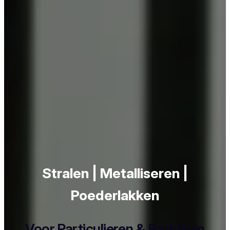
Stralen | Metalliseren |
Poederlakken
Voor Particulieren & Bedrijven