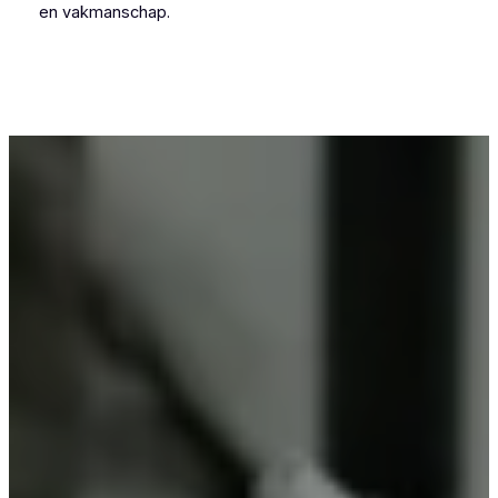
en vakmanschap.
Voor wie in Pepingen iets wil laten poedercoaten,
is Vlaeminck de logische keuze, omdat zij
vakmanschap combineren met betrouwbare
resultaten.