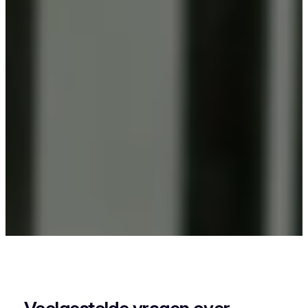
Als je in Reningelst woont en iets wil laten
poedercoaten, dan zit je goed bij Vlaeminck, want
zij leveren een strak en duurzaam resultaat.