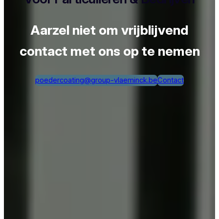
Aarzel niet om vrijblijvend
contact met ons op te nemen
poedercoating@group-vlaeminck.be
Contact