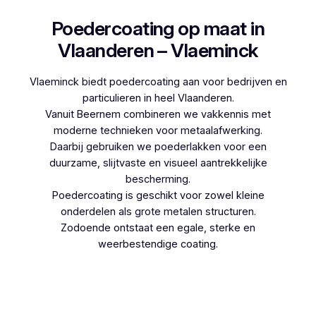
Poedercoating op maat in
Vlaanderen – Vlaeminck
Vlaeminck biedt poedercoating aan voor bedrijven en
particulieren in heel Vlaanderen.
Vanuit Beernem combineren we vakkennis met
moderne technieken voor metaalafwerking.
Daarbij gebruiken we poederlakken voor een
duurzame, slijtvaste en visueel aantrekkelijke
bescherming.
Poedercoating is geschikt voor zowel kleine
onderdelen als grote metalen structuren.
Zodoende ontstaat een egale, sterke en
weerbestendige coating.
Woon je in Reningelst en denk je aan
poedercoaten, dan kies je best voor Vlaeminck,
aangezien zij werken met hoogwaardige
technieken.