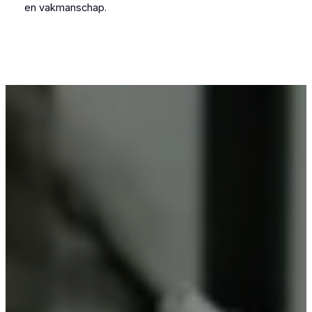
en vakmanschap.
Voor wie in Reningelst iets wil laten
poedercoaten, is Vlaeminck de logische keuze,
omdat zij vakmanschap combineren met
betrouwbare resultaten.