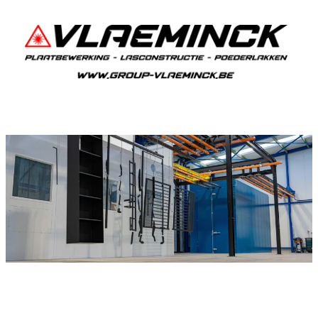
Poedercoaten Reningelst
Als je in Reningelst woont en iets wil laten
poedercoaten, dan ben je bij Vlaeminck aan het
juiste adres, want zij leveren een duurzame en
strakke afwerking.