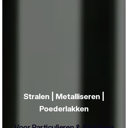
Stralen | Metalliseren |
Poederlakken
Voor Particulieren & Bedrijven