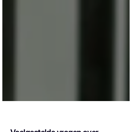
Als je in Roosbeek (Boutersem) woont en iets wil
laten poedercoaten, dan zit je goed bij Vlaeminck,
want zij leveren een strak en duurzaam resultaat.