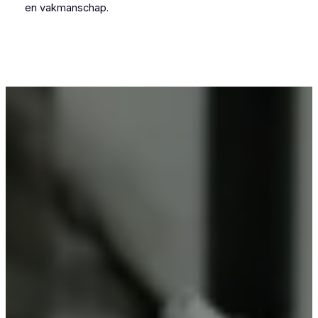
en vakmanschap.
Voor wie in Roosbeek (Boutersem) iets wil laten
poedercoaten, is Vlaeminck de logische keuze,
omdat zij vakmanschap combineren met
betrouwbare resultaten.