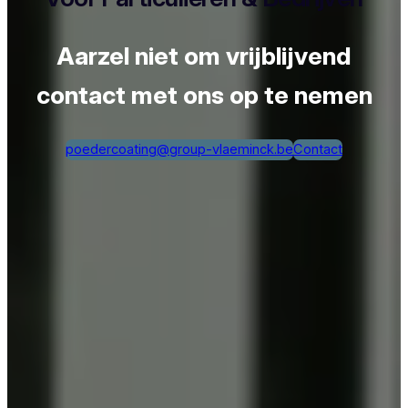
Aarzel niet om vrijblijvend
contact met ons op te nemen
poedercoating@group-vlaeminck.be
Contact