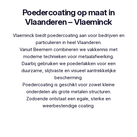
Poedercoating op maat in
Vlaanderen – Vlaeminck
Vlaeminck biedt poedercoating aan voor bedrijven en
particulieren in heel Vlaanderen.
Vanuit Beernem combineren we vakkennis met
moderne technieken voor metaalafwerking.
Daarbij gebruiken we poederlakken voor een
duurzame, slijtvaste en visueel aantrekkelijke
bescherming.
Poedercoating is geschikt voor zowel kleine
onderdelen als grote metalen structuren.
Zodoende ontstaat een egale, sterke en
weerbestendige coating.
Woon je in Roosbeek (Boutersem) en denk je aan
poedercoaten, dan kies je best voor Vlaeminck,
aangezien zij werken met hoogwaardige
technieken.