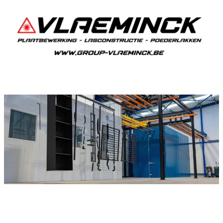
Poedercoaten Roosbeek (Boutersem)
Als je in Roosbeek (Boutersem) woont en iets wil
laten poedercoaten, dan ben je bij Vlaeminck aan
het juiste adres, want zij leveren een duurzame
en strakke afwerking.