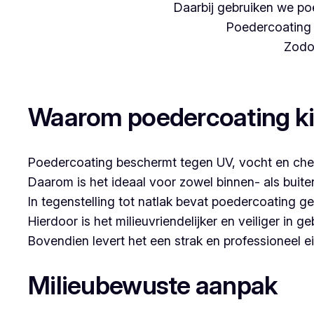
Daarbij gebruiken we poe
Poedercoating i
Zodoe
Woon je in Rumst en denk je aan poedercoa
Waarom poedercoating k
Poedercoating beschermt tegen UV, vocht en che
Daarom is het ideaal voor zowel binnen- als buit
In tegenstelling tot natlak bevat poedercoating g
Hierdoor is het milieuvriendelijker en veiliger in ge
Bovendien levert het een strak en professioneel ei
Milieubewuste aanpak