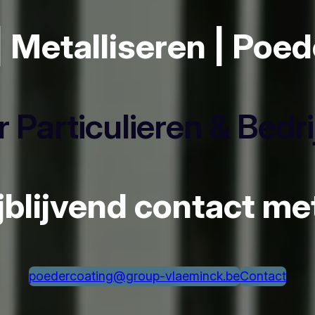
| Metalliseren | Poe
 Particulieren & Bedr
ijblijvend contact m
poedercoating@group-vlaeminck.be
Contact