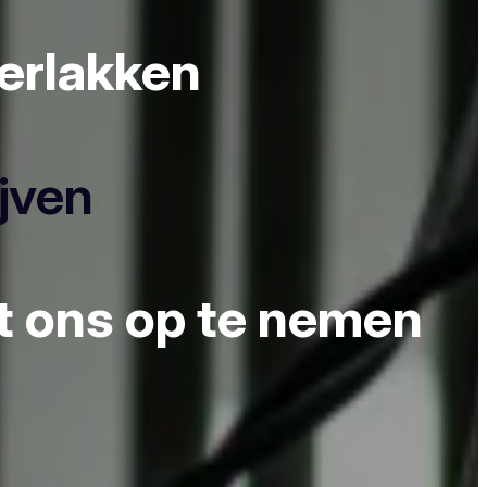
derlakken
ijven
et ons op te nemen