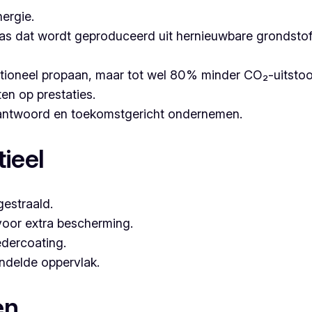
ergie.
as dat wordt geproduceerd uit hernieuwbare grondstoffe
itioneel propaan, maar tot wel 80% minder CO₂-uitsto
ten op prestaties.
erantwoord en toekomstgericht ondernemen.
ieel
estraald.
voor extra bescherming.
dercoating.
andelde oppervlak.
en