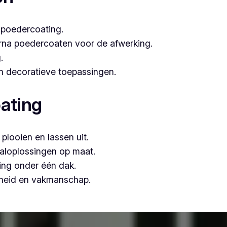
 poedercoating.
arna poedercoaten voor de afwerking.
.
 én decoratieve toepassingen.
ating
plooien en lassen uit.
aloplossingen op maat.
ing onder één dak.
mheid en vakmanschap.
is Vlaeminck de logische keuze, omdat zij vakmanschap co