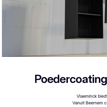
Als je in Rumst woont en iets wil laten poedercoaten
Poedercoating
Vlaeminck biedt
Vanuit Beernem c