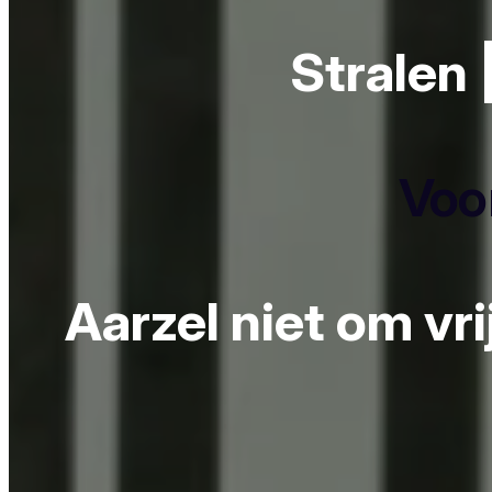
Stralen 
Voor
Aarzel niet om vr