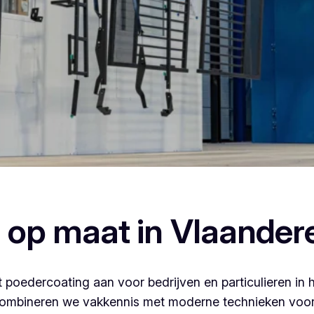
, dan ben je bij Vlaeminck aan het juiste adres, want zij l
 op maat in Vlaander
 poedercoating aan voor bedrijven en particulieren in 
ombineren we vakkennis met moderne technieken voor