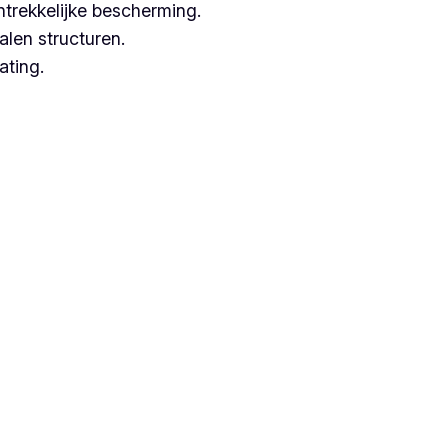
ntrekkelijke bescherming.
alen structuren.
ating.
n met hoogwaardige technieken.