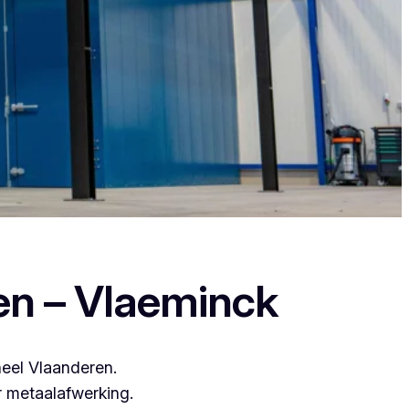
everen een duurzame en strakke afwerking.
en – Vlaeminck
heel Vlaanderen.
 metaalafwerking.