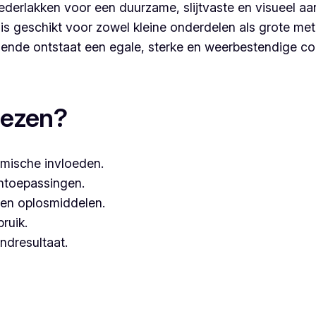
derlakken voor een duurzame, slijtvaste en visueel aa
s geschikt voor zowel kleine onderdelen als grote met
nde ontstaat een egale, sterke en weerbestendige co
ten, dan kies je best voor Vlaeminck, aangezien zij werke
iezen?
mische invloeden.
entoepassingen.
een oplosmiddelen.
bruik.
ndresultaat.