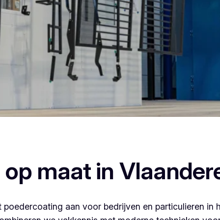
oedercoaten, dan ben je bij Vlaeminck aan het juiste adres, 
afwerking.
 op maat in Vlaander
 poedercoating aan voor bedrijven en particulieren in 