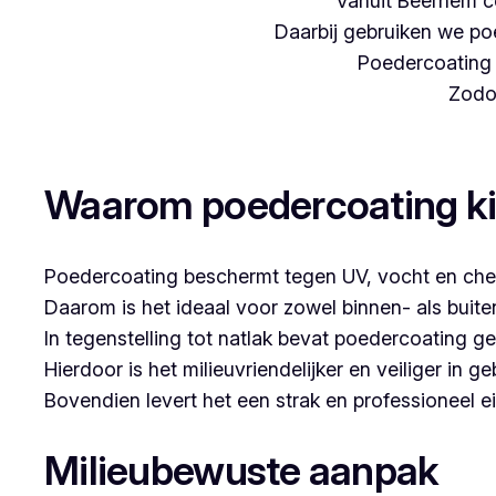
Vanuit Beernem c
Daarbij gebruiken we poe
Poedercoating i
Zodoe
Woon je in Sint-Baafs-Vijve en denk je aan poe
Waarom poedercoating k
Poedercoating beschermt tegen UV, vocht en che
Daarom is het ideaal voor zowel binnen- als buit
In tegenstelling tot natlak bevat poedercoating g
Hierdoor is het milieuvriendelijker en veiliger in ge
Bovendien levert het een strak en professioneel ei
Milieubewuste aanpak