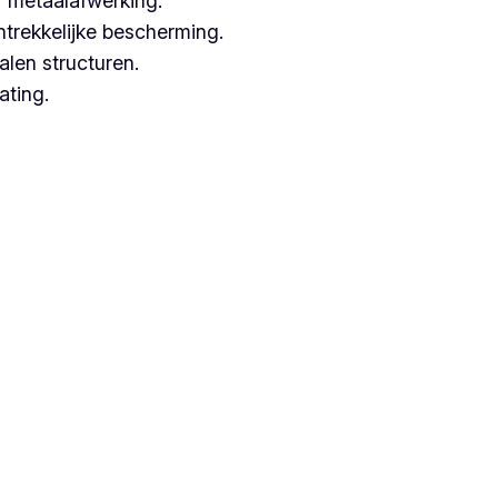
 metaalafwerking.
ntrekkelijke bescherming.
alen structuren.
ating.
werken met hoogwaardige technieken.