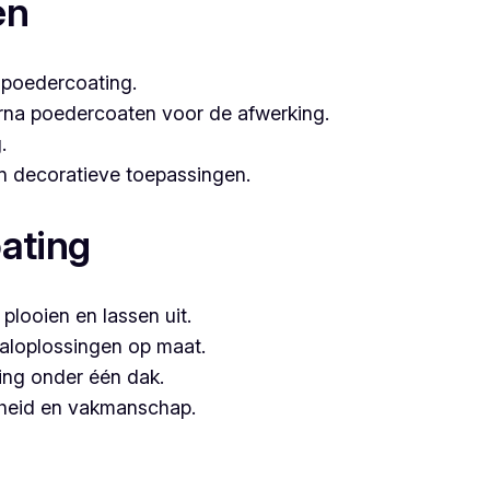
en
 poedercoating.
arna poedercoaten voor de afwerking.
.
 én decoratieve toepassingen.
ating
plooien en lassen uit.
aloplossingen op maat.
ing onder één dak.
mheid en vakmanschap.
edercoaten, is Vlaeminck de logische keuze, omdat zij vak
resultaten.