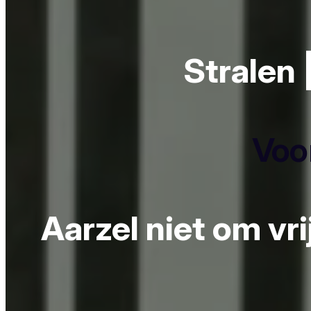
Stralen 
Voor
Aarzel niet om vr