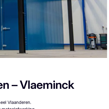
want zij leveren een duurzame en strakke
en – Vlaeminck
heel Vlaanderen.