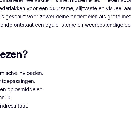
ombineren we vakkennis met moderne technieken voor
derlakken voor een duurzame, slijtvaste en visueel aa
s geschikt voor zowel kleine onderdelen als grote met
nde ontstaat een egale, sterke en weerbestendige co
dercoaten, dan kies je best voor Vlaeminck, aangezien zij 
iezen?
mische invloeden.
entoepassingen.
een oplosmiddelen.
bruik.
ndresultaat.