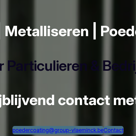
| Metalliseren | Poe
 Particulieren & Bedr
ijblijvend contact m
poedercoating@group-vlaeminck.be
Contact