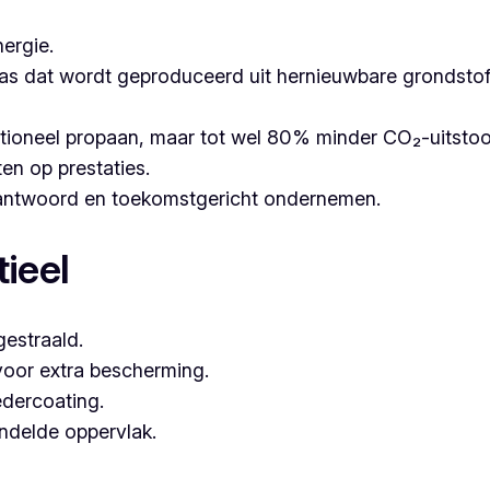
ergie.
as dat wordt geproduceerd uit hernieuwbare grondstoffe
itioneel propaan, maar tot wel 80% minder CO₂-uitsto
ten op prestaties.
erantwoord en toekomstgericht ondernemen.
ieel
estraald.
voor extra bescherming.
dercoating.
andelde oppervlak.