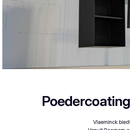
Als je in Sint-Baafs-Vijve woont en iets wil laten p
Poedercoating
Vlaeminck biedt