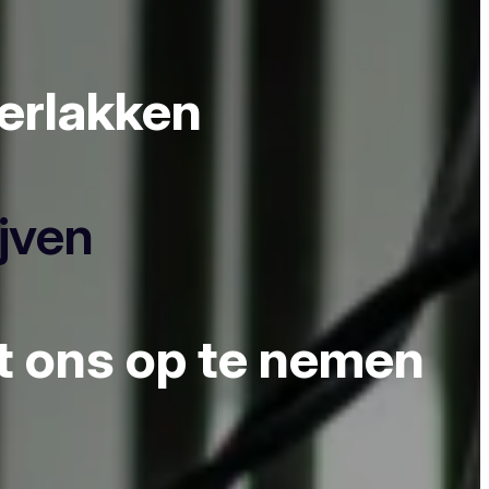
derlakken
ijven
et ons op te nemen