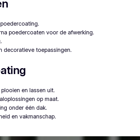
en
 poedercoating.
arna poedercoaten voor de afwerking.
.
 én decoratieve toepassingen.
ating
plooien en lassen uit.
aloplossingen op maat.
ing onder één dak.
mheid en vakmanschap.
ten, is Vlaeminck de logische keuze, omdat zij vakmanschap