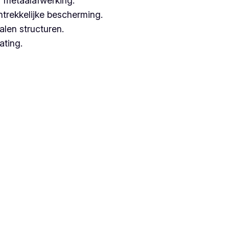
 metaalafwerking.
ntrekkelijke bescherming.
alen structuren.
ating.
erken met hoogwaardige technieken.