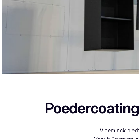
Als je in Sint-Idesbald woont en iets wil laten po
Poedercoating
Vlaeminck biedt