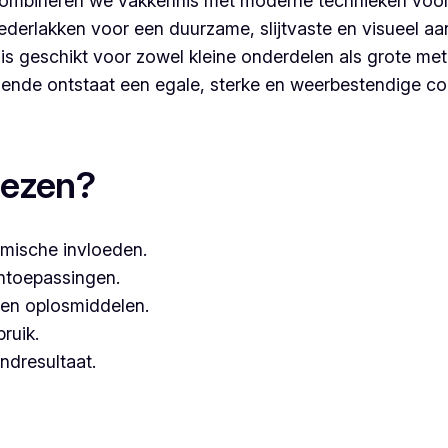
ombineren we vakkennis met moderne technieken voor
derlakken voor een duurzame, slijtvaste en visueel aa
s geschikt voor zowel kleine onderdelen als grote met
nde ontstaat een egale, sterke en weerbestendige co
rcoaten, dan kies je best voor Vlaeminck, aangezien zij w
iezen?
mische invloeden.
entoepassingen.
een oplosmiddelen.
bruik.
ndresultaat.