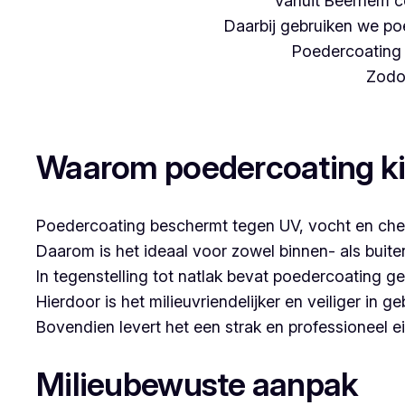
Vanuit Beernem c
Daarbij gebruiken we poe
Poedercoating i
Zodoe
Woon je in Sint-Idesbald en denk je aan poede
Waarom poedercoating k
Poedercoating beschermt tegen UV, vocht en che
Daarom is het ideaal voor zowel binnen- als buit
In tegenstelling tot natlak bevat poedercoating g
Hierdoor is het milieuvriendelijker en veiliger in ge
Bovendien levert het een strak en professioneel ei
Milieubewuste aanpak