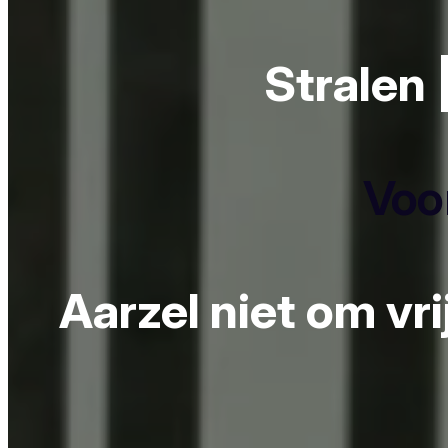
Stralen 
Voor
Aarzel niet om vr