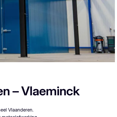
ant zij leveren een duurzame en strakke
en – Vlaeminck
heel Vlaanderen.