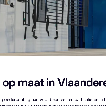
edercoaten, dan ben je bij Vlaeminck aan het juiste adres, w
afwerking.
 op maat in Vlaander
 poedercoating aan voor bedrijven en particulieren in 