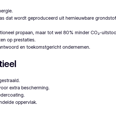
ergie.
as dat wordt geproduceerd uit hernieuwbare grondstoffe
itioneel propaan, maar tot wel 80% minder CO₂-uitsto
ten op prestaties.
erantwoord en toekomstgericht ondernemen.
ieel
estraald.
voor extra bescherming.
dercoating.
andelde oppervlak.