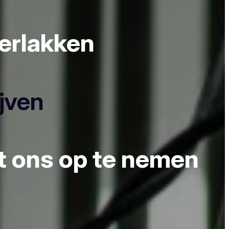
derlakken
ijven
et ons op te nemen