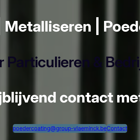
| Metalliseren | Poe
 Particulieren & Bedr
ijblijvend contact m
poedercoating@group-vlaeminck.be
Contact