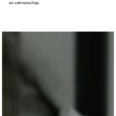
en vakmanschap.
Voor wie in Sint-Kruis-Winkel iets wil laten
poedercoaten, is Vlaeminck de logische keuze,
omdat zij vakmanschap combineren met
betrouwbare resultaten.