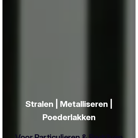
Stralen | Metalliseren |
Poederlakken
Voor Particulieren & Bedrijven