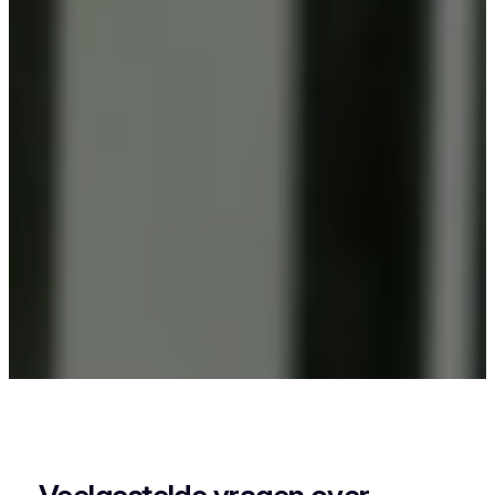
Als je in Sint-Kruis-Winkel woont en iets wil laten
poedercoaten, dan zit je goed bij Vlaeminck, want
zij leveren een strak en duurzaam resultaat.