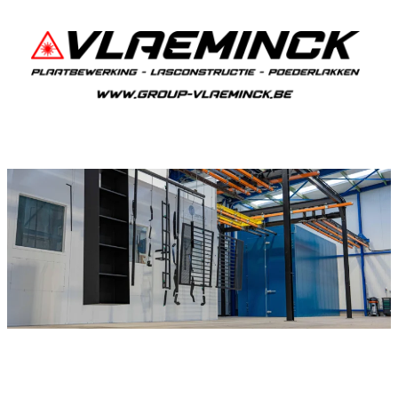
Poedercoaten Sint-Kruis-Winkel
Als je in Sint-Kruis-Winkel woont en iets wil laten
poedercoaten, dan ben je bij Vlaeminck aan het
juiste adres, want zij leveren een duurzame en
strakke afwerking.