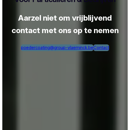
Aarzel niet om vrijblijvend
contact met ons op te nemen
poedercoating@group-vlaeminck.be
Contact