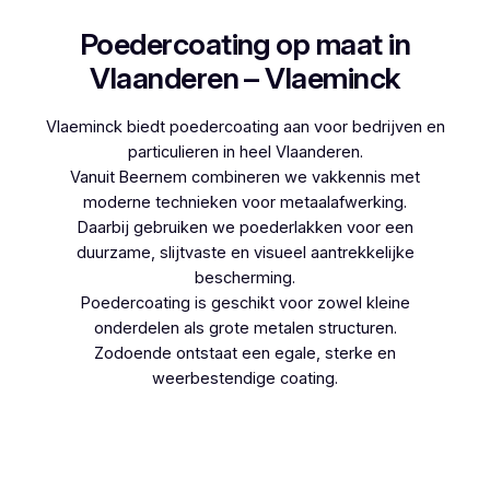
Poedercoating op maat in
Vlaanderen – Vlaeminck
Vlaeminck biedt poedercoating aan voor bedrijven en
particulieren in heel Vlaanderen.
Vanuit Beernem combineren we vakkennis met
moderne technieken voor metaalafwerking.
Daarbij gebruiken we poederlakken voor een
duurzame, slijtvaste en visueel aantrekkelijke
bescherming.
Poedercoating is geschikt voor zowel kleine
onderdelen als grote metalen structuren.
Zodoende ontstaat een egale, sterke en
weerbestendige coating.
Woon je in Sint-Kruis-Winkel en denk je aan
poedercoaten, dan kies je best voor Vlaeminck,
aangezien zij werken met hoogwaardige
technieken.