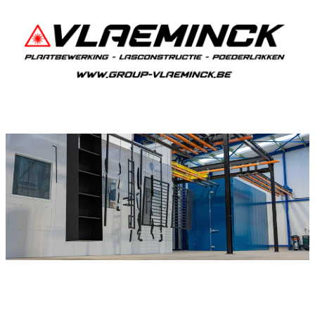
Poedercoaten Sint-Niklaas-Waver
Als je in Sint-Niklaas-Waver woont en iets wil
laten poedercoaten, dan ben je bij Vlaeminck aan
het juiste adres, want zij leveren een duurzame
en strakke afwerking.