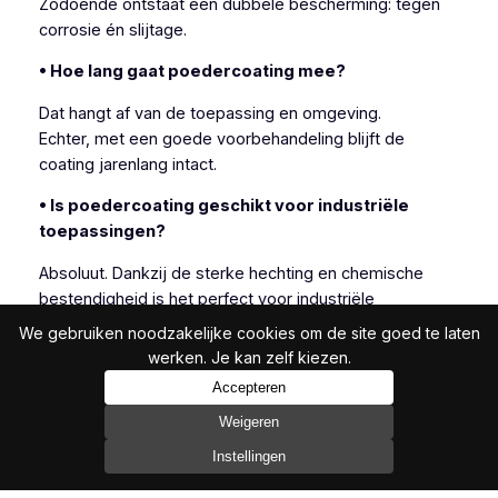
Zodoende ontstaat een dubbele bescherming: tegen
corrosie én slijtage.
• Hoe lang gaat poedercoating mee?
Dat hangt af van de toepassing en omgeving.
Echter, met een goede voorbehandeling blijft de
coating jarenlang intact.
• Is poedercoating geschikt voor industriële
toepassingen?
Absoluut. Dankzij de sterke hechting en chemische
bestendigheid is het perfect voor industriële
omgevingen.
We gebruiken noodzakelijke cookies om de site goed te laten
Daarbij komt dat het ook esthetisch scoort.
werken. Je kan zelf kiezen.
Accepteren
Weigeren
Metalliseren is een flexibele oplossing voor
Instellingen
corrosiebescherming, vooral wanneer andere
methoden niet volstaan.