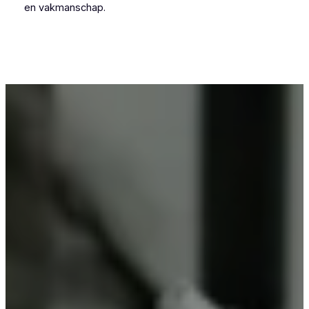
en vakmanschap.
Voor wie in Sint-Niklaas-Waver iets wil laten
poedercoaten, is Vlaeminck de logische keuze,
omdat zij vakmanschap combineren met
betrouwbare resultaten.