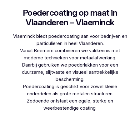
Poedercoating op maat in
Vlaanderen – Vlaeminck
Vlaeminck biedt poedercoating aan voor bedrijven en
particulieren in heel Vlaanderen.
Vanuit Beernem combineren we vakkennis met
moderne technieken voor metaalafwerking.
Daarbij gebruiken we poederlakken voor een
duurzame, slijtvaste en visueel aantrekkelijke
bescherming.
Poedercoating is geschikt voor zowel kleine
onderdelen als grote metalen structuren.
Zodoende ontstaat een egale, sterke en
weerbestendige coating.
Woon je in Sint-Niklaas-Waver en denk je aan
poedercoaten, dan kies je best voor Vlaeminck,
aangezien zij werken met hoogwaardige
technieken.