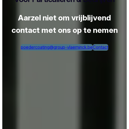
Aarzel niet om vrijblijvend
contact met ons op te nemen
poedercoating@group-vlaeminck.be
Contact