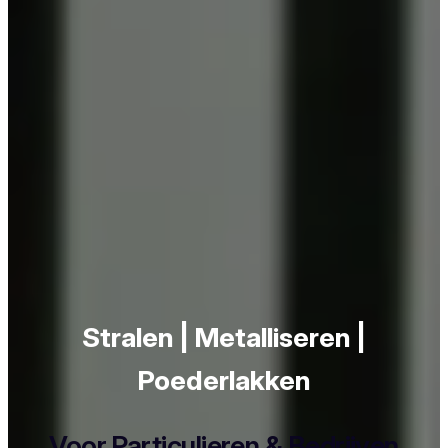
Stralen | Metalliseren |
Poederlakken
Voor Particulieren & Bedrijven