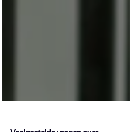
Als je in Sint-Niklaas-Waver woont en iets wil
laten poedercoaten, dan zit je goed bij Vlaeminck,
want zij leveren een strak en duurzaam resultaat.