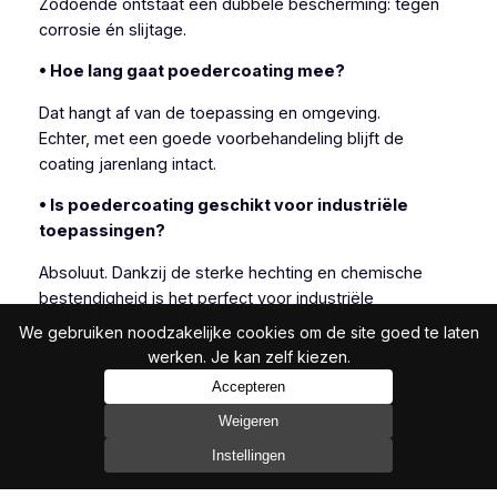
Zodoende ontstaat een dubbele bescherming: tegen
corrosie én slijtage.
• Hoe lang gaat poedercoating mee?
Dat hangt af van de toepassing en omgeving.
Echter, met een goede voorbehandeling blijft de
coating jarenlang intact.
• Is poedercoating geschikt voor industriële
toepassingen?
Absoluut. Dankzij de sterke hechting en chemische
bestendigheid is het perfect voor industriële
omgevingen.
We gebruiken noodzakelijke cookies om de site goed te laten
Daarbij komt dat het ook esthetisch scoort.
werken. Je kan zelf kiezen.
Accepteren
Weigeren
Metalliseren is een flexibele oplossing voor
Instellingen
corrosiebescherming, vooral wanneer andere
methoden niet volstaan.