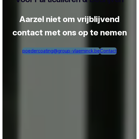
Aarzel niet om vrijblijvend
contact met ons op te nemen
poedercoating@group-vlaeminck.be
Contact