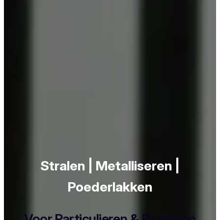
Stralen | Metalliseren |
Poederlakken
Voor Particulieren & Bedrijven