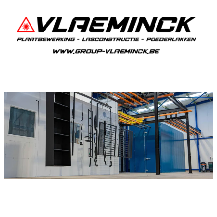
Poedercoaten Smeermaas
Als je in Smeermaas woont en iets wil laten
poedercoaten, dan ben je bij Vlaeminck aan het
juiste adres, want zij leveren een duurzame en
strakke afwerking.