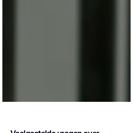
Als je in Smeermaas woont en iets wil laten
poedercoaten, dan zit je goed bij Vlaeminck, want
zij leveren een strak en duurzaam resultaat.