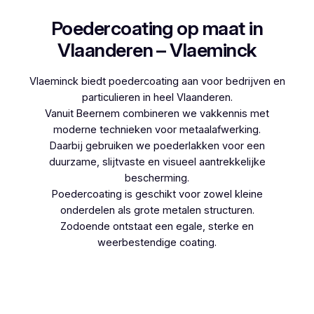
Poedercoating op maat in
Vlaanderen – Vlaeminck
Vlaeminck biedt poedercoating aan voor bedrijven en
particulieren in heel Vlaanderen.
Vanuit Beernem combineren we vakkennis met
moderne technieken voor metaalafwerking.
Daarbij gebruiken we poederlakken voor een
duurzame, slijtvaste en visueel aantrekkelijke
bescherming.
Poedercoating is geschikt voor zowel kleine
onderdelen als grote metalen structuren.
Zodoende ontstaat een egale, sterke en
weerbestendige coating.
Woon je in Smeermaas en denk je aan
poedercoaten, dan kies je best voor Vlaeminck,
aangezien zij werken met hoogwaardige
technieken.