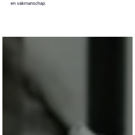
en vakmanschap.
Voor wie in Smeermaas iets wil laten
poedercoaten, is Vlaeminck de logische keuze,
omdat zij vakmanschap combineren met
betrouwbare resultaten.