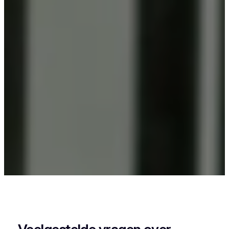
Als je in Verrebroek woont en iets wil laten
poedercoaten, dan zit je goed bij Vlaeminck, want
zij leveren een strak en duurzaam resultaat.