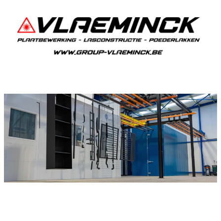
Poedercoaten Verrebroek
Als je in Verrebroek woont en iets wil laten
poedercoaten, dan ben je bij Vlaeminck aan het
juiste adres, want zij leveren een duurzame en
strakke afwerking.