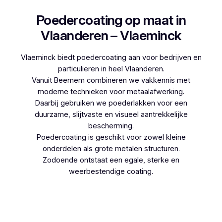
Poedercoating op maat in
Vlaanderen – Vlaeminck
Vlaeminck biedt poedercoating aan voor bedrijven en
particulieren in heel Vlaanderen.
Vanuit Beernem combineren we vakkennis met
moderne technieken voor metaalafwerking.
Daarbij gebruiken we poederlakken voor een
duurzame, slijtvaste en visueel aantrekkelijke
bescherming.
Poedercoating is geschikt voor zowel kleine
onderdelen als grote metalen structuren.
Zodoende ontstaat een egale, sterke en
weerbestendige coating.
Woon je in Verrebroek en denk je aan
poedercoaten, dan kies je best voor Vlaeminck,
aangezien zij werken met hoogwaardige
technieken.