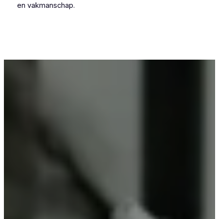
en vakmanschap.
Voor wie in Verrebroek iets wil laten
poedercoaten, is Vlaeminck de logische keuze,
omdat zij vakmanschap combineren met
betrouwbare resultaten.