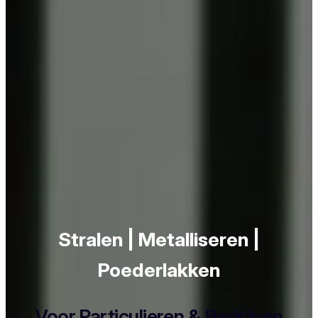
Stralen | Metalliseren |
Poederlakken
Voor Particulieren & Bedrijven