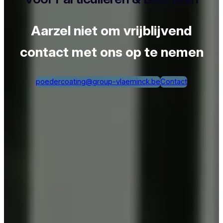
Aarzel niet om vrijblijvend
contact met ons op te nemen
poedercoating@group-vlaeminck.be
Contact