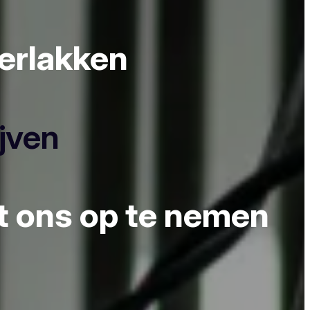
derlakken
ijven
et ons op te nemen