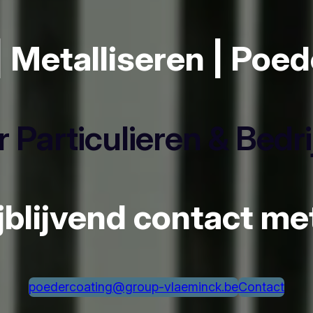
| Metalliseren | Poe
 Particulieren & Bedr
ijblijvend contact m
poedercoating@group-vlaeminck.be
Contact