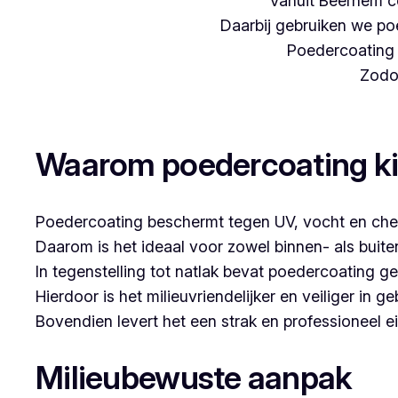
Vanuit Beernem c
Daarbij gebruiken we poe
Poedercoating i
Zodoe
Woon je in Waanrode en denk je aan poederco
Waarom poedercoating k
Poedercoating beschermt tegen UV, vocht en che
Daarom is het ideaal voor zowel binnen- als buit
In tegenstelling tot natlak bevat poedercoating g
Hierdoor is het milieuvriendelijker en veiliger in ge
Bovendien levert het een strak en professioneel ei
Milieubewuste aanpak