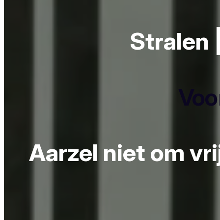
Stralen 
Voor
Aarzel niet om vr