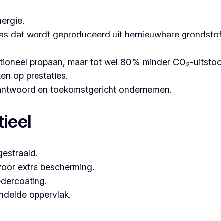
ergie.
as dat wordt geproduceerd uit hernieuwbare grondstoffe
itioneel propaan, maar tot wel 80% minder CO₂-uitsto
ten op prestaties.
erantwoord en toekomstgericht ondernemen.
ieel
estraald.
voor extra bescherming.
dercoating.
andelde oppervlak.