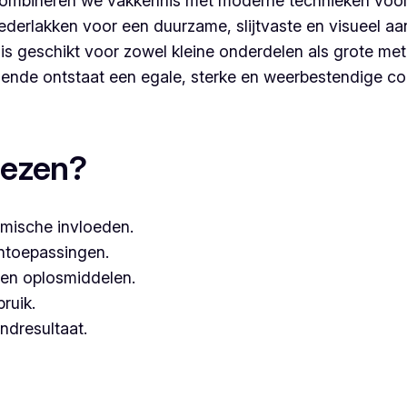
ombineren we vakkennis met moderne technieken voor
derlakken voor een duurzame, slijtvaste en visueel aa
s geschikt voor zowel kleine onderdelen als grote met
nde ontstaat een egale, sterke en weerbestendige co
aten, dan kies je best voor Vlaeminck, aangezien zij wer
iezen?
mische invloeden.
entoepassingen.
een oplosmiddelen.
bruik.
ndresultaat.