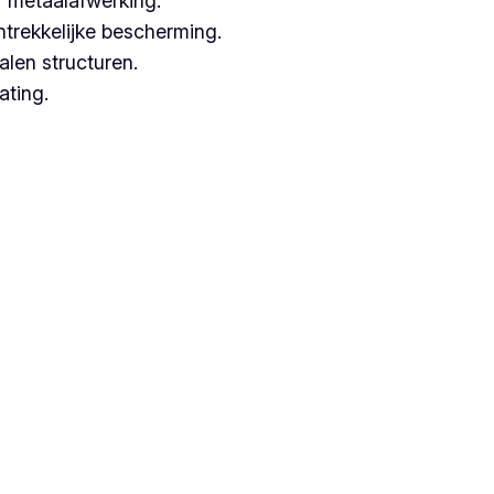
 metaalafwerking.
ntrekkelijke bescherming.
alen structuren.
ating.
ken met hoogwaardige technieken.