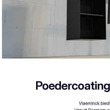
Als je in Waanrode woont en iets wil laten poede
Poedercoating
Vlaeminck biedt