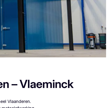
t zij leveren een duurzame en strakke
en – Vlaeminck
heel Vlaanderen.