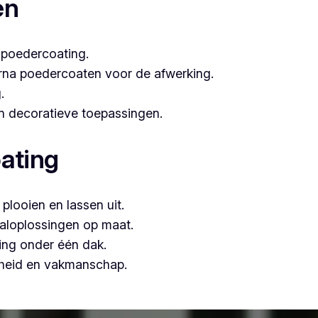
en
 poedercoating.
arna poedercoaten voor de afwerking.
.
 én decoratieve toepassingen.
ating
plooien en lassen uit.
aloplossingen op maat.
ing onder één dak.
mheid en vakmanschap.
, is Vlaeminck de logische keuze, omdat zij vakmanschap c