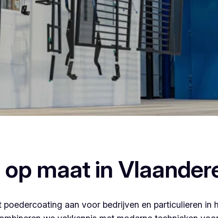
rcoaten, dan ben je bij Vlaeminck aan het juiste adres, wan
afwerking.
 op maat in Vlaander
 poedercoating aan voor bedrijven en particulieren in 