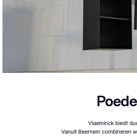
Als je in Ardooie woont en iets wil laten 
Poede
Vlaeminck biedt duu
Vanuit Beernem combineren we