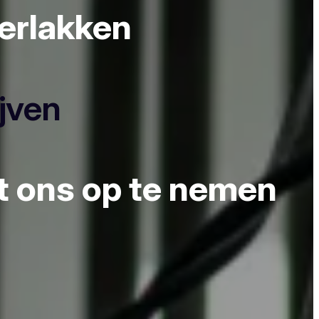
derlakken
ijven
et ons op te nemen