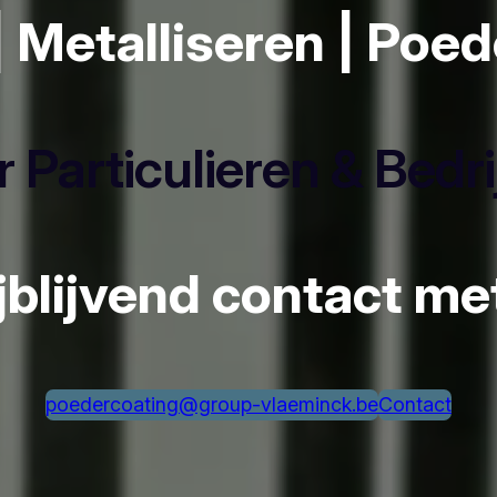
| Metalliseren | Poe
 Particulieren & Bedr
ijblijvend contact m
poedercoating@group-vlaeminck.be
Contact