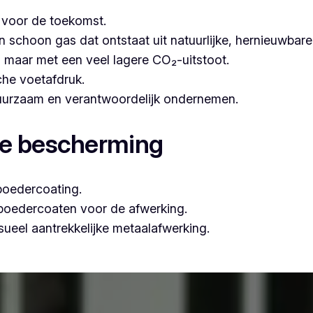
t voor de toekomst.
hoon gas dat ontstaat uit natuurlijke, hernieuwbare b
n, maar met een veel lagere CO₂-uitstoot.
che voetafdruk.
 duurzaam en verantwoordelijk ondernemen.
le bescherming
poedercoating.
 poedercoaten voor de afwerking.
ueel aantrekkelijke metaalafwerking.
ssioneel poederlakken, is Vlaeminck de ideale partner, omd