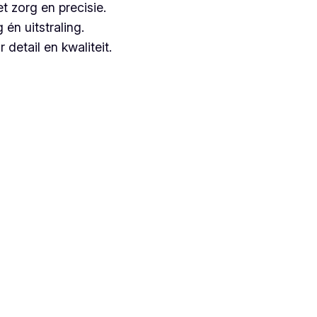
t zorg en precisie.
n uitstraling.
detail en kwaliteit.
aangezien zij jarenlange ervaring hebben.