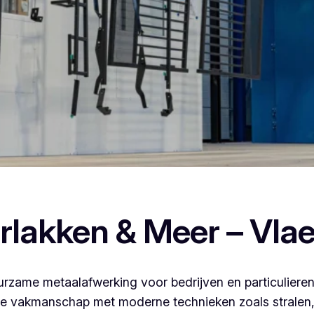
poederlakken, dan ben je bij Vlaeminck aan het juiste adres, 
rlakken & Meer – Vla
rzame metaalafwerking voor bedrijven en particulieren
 vakmanschap met moderne technieken zoals stralen, 