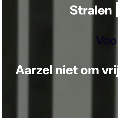
Stralen 
Voor
Aarzel niet om vr