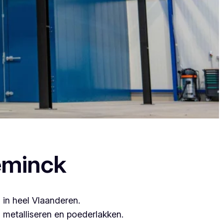
want zij leveren topkwaliteit.
eminck
 in heel Vlaanderen.
metalliseren en poederlakken.