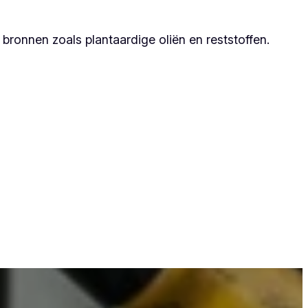
ronnen zoals plantaardige oliën en reststoffen.
at zij duurzame resultaten garanderen.