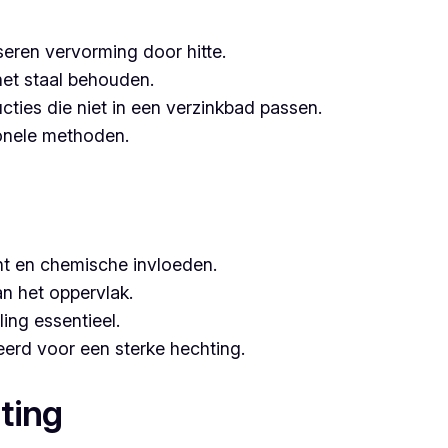
seren vervorming door hitte.
het staal behouden.
ucties die niet in een verzinkbad passen.
tionele methoden.
t en chemische invloeden.
n het oppervlak.
ing essentieel.
erd voor een sterke hechting.
ting