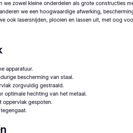
 we zowel kleine onderdelen als grote constructies me
nderen we een hoogwaardige afwerking, bescherming é
 ook lasersnijden, plooien en lassen uit, met oog voor 
r voor poederlakken, dan is Vlaeminck de logische keuze, 
k
e apparatuur.
gdurige bescherming van staal.
vlak zorgvuldig gestraald.
or optimale hechting van het metaal.
t oppervlak gespoten.
e tegengaat.
en