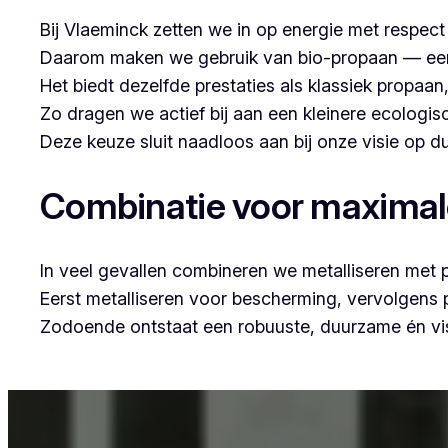
Bij Vlaeminck zetten we in op energie met respec
Daarom maken we gebruik van bio-propaan — een sc
Het biedt dezelfde prestaties als klassiek propaa
Zo dragen we actief bij aan een kleinere ecologis
Deze keuze sluit naadloos aan bij onze visie op
Combinatie voor maxima
In veel gevallen combineren we metalliseren met 
Eerst metalliseren voor bescherming, vervolgens
Zodoende ontstaat een robuuste, duurzame én vis
Voor wie in Ardooie woont en op zoek is naar profe