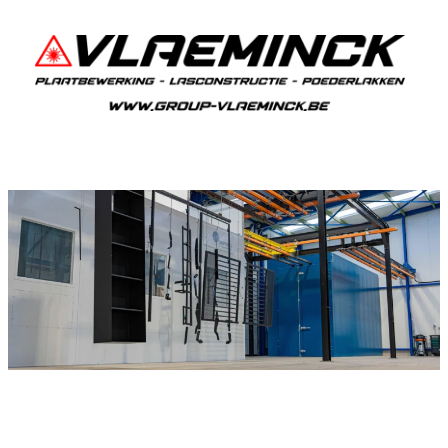
Poederlakken Balegem
Als je in Balegem woont en iets wil laten
poederlakken, dan ben je bij Vlaeminck aan het
juiste adres, want zij leveren topkwaliteit.