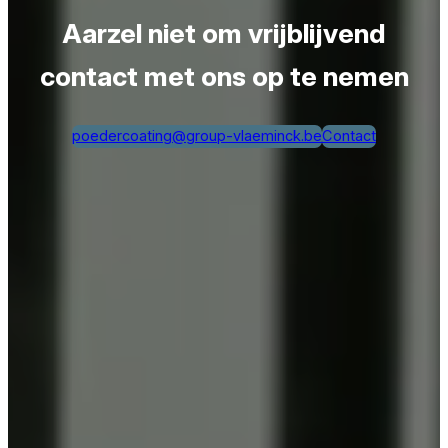
Aarzel niet om vrijblijvend
contact met ons op te nemen
poedercoating@group-vlaeminck.be
Contact