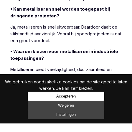
• Kan metalliseren snel worden toegepast bij
dringende projecten?
Ja, metalliseren is snel uitvoerbaar. Daardoor daalt de
stilstandtijd aanzienlijk. Vooral bij spoedprojecten is dat
een groot voordeel.
• Waarom kiezen voor metalliseren in industriële
toepassingen?
Metalliseren biedt veelzijdigheid, duurzaamheid en
efficiëntie. Daarom kiezen veel industriële klanten
We gebruiken noodzakelijke cookies om de site goed te laten
bewust voor deze techniek.
werken. Je kan zelf kiezen.
Accepteren
Weigeren
In het bijzonder is metalliseren geschikt wanneer
andere beschermingsmethoden onvoldoende resultaat
Instellingen
bieden.