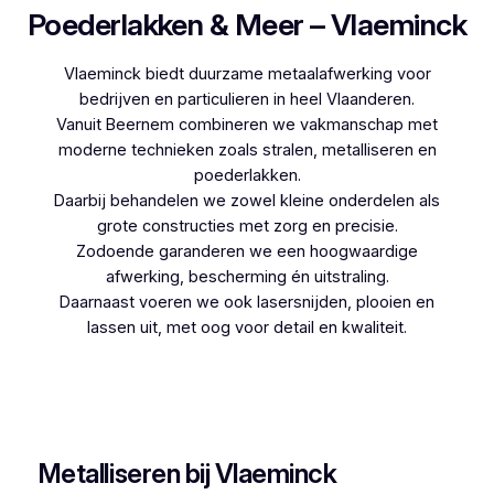
Poederlakken & Meer – Vlaeminck
Vlaeminck biedt duurzame metaalafwerking voor
bedrijven en particulieren in heel Vlaanderen.
Vanuit Beernem combineren we vakmanschap met
moderne technieken zoals stralen, metalliseren en
poederlakken.
Daarbij behandelen we zowel kleine onderdelen als
grote constructies met zorg en precisie.
Zodoende garanderen we een hoogwaardige
afwerking, bescherming én uitstraling.
Daarnaast voeren we ook lasersnijden, plooien en
lassen uit, met oog voor detail en kwaliteit.
Woon je in Balegem en zoek je een betrouwbare
partner voor poederlakken, dan is Vlaeminck de
logische keuze, aangezien zij jarenlange ervaring
hebben.
Metalliseren bij Vlaeminck