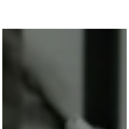
Voor wie in Balegem woont en op zoek is naar
professioneel poederlakken, is Vlaeminck de
ideale partner, omdat zij duurzame resultaten
garanderen.