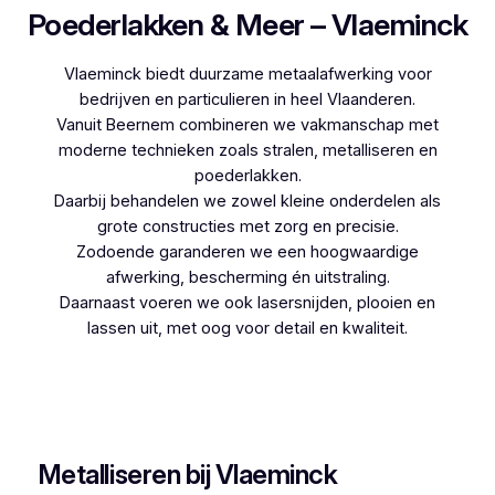
Poederlakken & Meer – Vlaeminck
Vlaeminck biedt duurzame metaalafwerking voor
bedrijven en particulieren in heel Vlaanderen.
Vanuit Beernem combineren we vakmanschap met
moderne technieken zoals stralen, metalliseren en
poederlakken.
Daarbij behandelen we zowel kleine onderdelen als
grote constructies met zorg en precisie.
Zodoende garanderen we een hoogwaardige
afwerking, bescherming én uitstraling.
Daarnaast voeren we ook lasersnijden, plooien en
lassen uit, met oog voor detail en kwaliteit.
Woon je in Berlaar-Heikant en zoek je een
betrouwbare partner voor poederlakken, dan is
Vlaeminck de logische keuze, aangezien zij
jarenlange ervaring hebben.
Metalliseren bij Vlaeminck