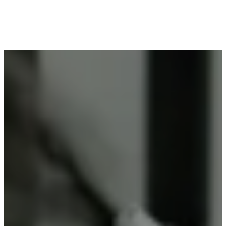
Voor wie in Berlaar-Heikant woont en op zoek is
naar professioneel poederlakken, is Vlaeminck de
ideale partner, omdat zij duurzame resultaten
garanderen.