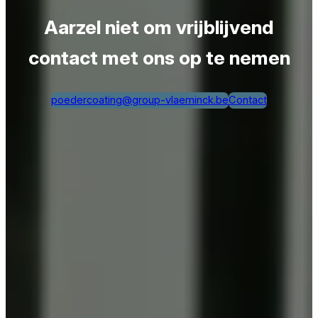
Aarzel niet om vrijblijvend
contact met ons op te nemen
poedercoating@group-vlaeminck.be
Contact