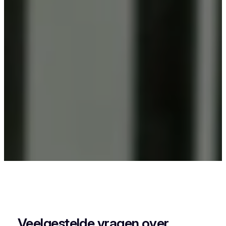
Als je in Berlaar-Heikant iets wil laten
poederlakken, dan kies je best voor Vlaeminck,
want zij combineren vakmanschap met een
perfecte afwerking.
Veelgestelde vragen over