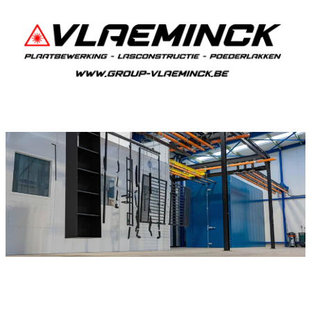
Poederlakken Berlaar-Heikant
Als je in Berlaar-Heikant woont en iets wil laten
poederlakken, dan ben je bij Vlaeminck aan het
juiste adres, want zij leveren topkwaliteit.