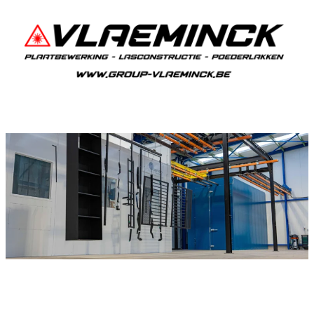
Poederlakken Bevere
Als je in Bevere woont en iets wil laten
poederlakken, dan ben je bij Vlaeminck aan het
juiste adres, want zij leveren topkwaliteit.