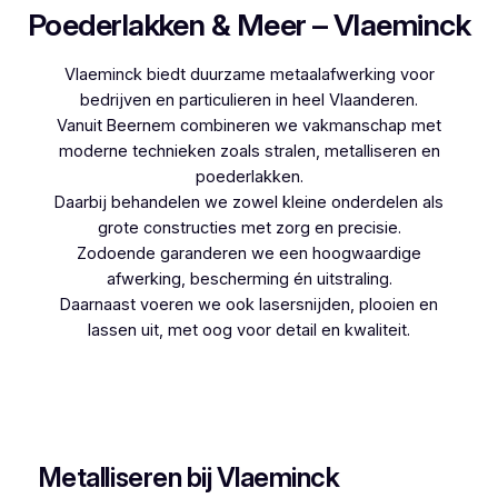
Poederlakken & Meer – Vlaeminck
Vlaeminck biedt duurzame metaalafwerking voor
bedrijven en particulieren in heel Vlaanderen.
Vanuit Beernem combineren we vakmanschap met
moderne technieken zoals stralen, metalliseren en
poederlakken.
Daarbij behandelen we zowel kleine onderdelen als
grote constructies met zorg en precisie.
Zodoende garanderen we een hoogwaardige
afwerking, bescherming én uitstraling.
Daarnaast voeren we ook lasersnijden, plooien en
lassen uit, met oog voor detail en kwaliteit.
Woon je in Bevere en zoek je een betrouwbare
partner voor poederlakken, dan is Vlaeminck de
logische keuze, aangezien zij jarenlange ervaring
hebben.
Metalliseren bij Vlaeminck