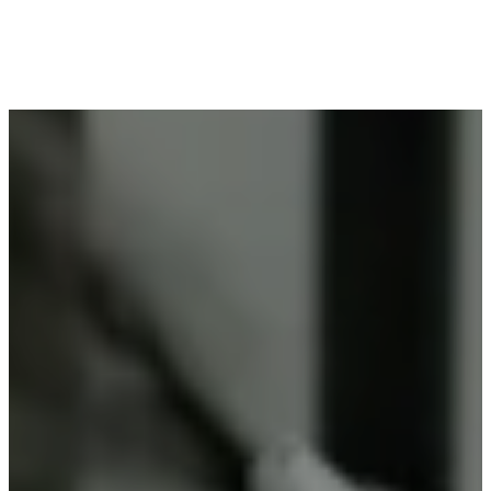
Voor wie in Bevere woont en op zoek is naar
professioneel poederlakken, is Vlaeminck de
ideale partner, omdat zij duurzame resultaten
garanderen.