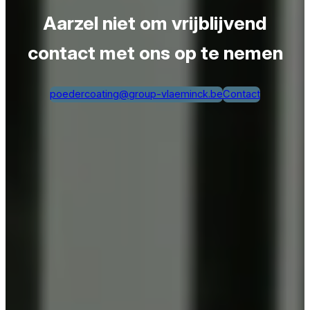
Aarzel niet om vrijblijvend
contact met ons op te nemen
poedercoating@group-vlaeminck.be
Contact