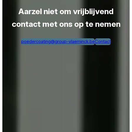
Aarzel niet om vrijblijvend
contact met ons op te nemen
poedercoating@group-vlaeminck.be
Contact