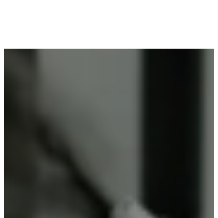
Voor wie in Boortmeerbeek woont en op zoek is
naar professioneel poederlakken, is Vlaeminck de
ideale partner, omdat zij duurzame resultaten
garanderen.