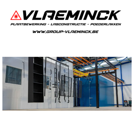
Poederlakken Boortmeerbeek
Als je in Boortmeerbeek woont en iets wil laten
poederlakken, dan ben je bij Vlaeminck aan het
juiste adres, want zij leveren topkwaliteit.