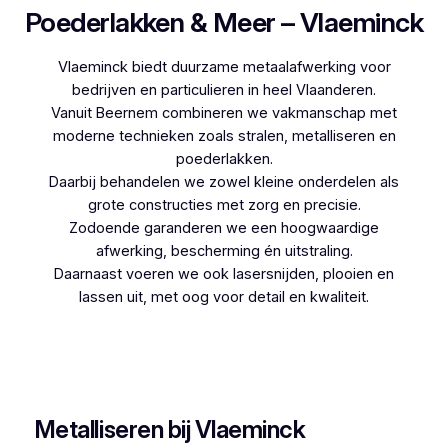
Poederlakken & Meer – Vlaeminck
Vlaeminck biedt duurzame metaalafwerking voor
bedrijven en particulieren in heel Vlaanderen.
Vanuit Beernem combineren we vakmanschap met
moderne technieken zoals stralen, metalliseren en
poederlakken.
Daarbij behandelen we zowel kleine onderdelen als
grote constructies met zorg en precisie.
Zodoende garanderen we een hoogwaardige
afwerking, bescherming én uitstraling.
Daarnaast voeren we ook lasersnijden, plooien en
lassen uit, met oog voor detail en kwaliteit.
Woon je in Boortmeerbeek en zoek je een
betrouwbare partner voor poederlakken, dan is
Vlaeminck de logische keuze, aangezien zij
jarenlange ervaring hebben.
Metalliseren bij Vlaeminck