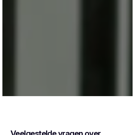
Als je in Boortmeerbeek iets wil laten
poederlakken, dan kies je best voor Vlaeminck,
want zij combineren vakmanschap met een
perfecte afwerking.
Veelgestelde vragen over