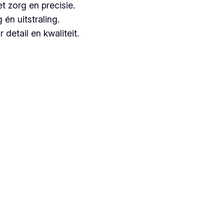
t zorg en precisie.
n uitstraling.
detail en kwaliteit.
angezien zij jarenlange ervaring hebben.