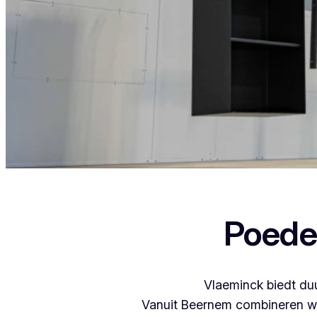
Als je in Damme woont en iets wil laten p
Poede
Vlaeminck biedt duu
Vanuit Beernem combineren we