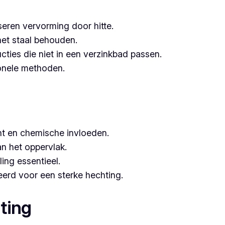
seren vervorming door hitte.
het staal behouden.
ucties die niet in een verzinkbad passen.
tionele methoden.
t en chemische invloeden.
n het oppervlak.
ing essentieel.
erd voor een sterke hechting.
ting