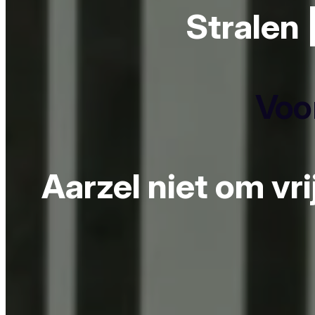
Stralen 
Voor
Aarzel niet om vr