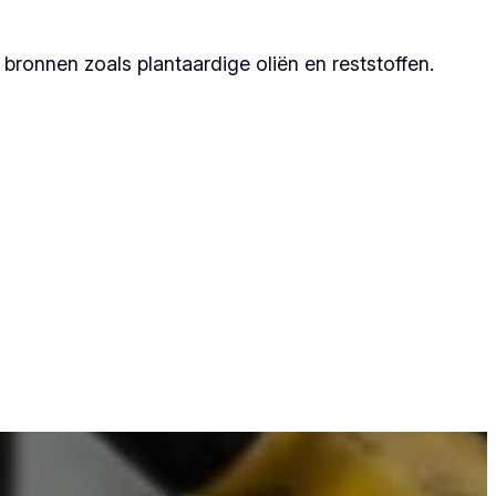
ronnen zoals plantaardige oliën en reststoffen.
at zij duurzame resultaten garanderen.