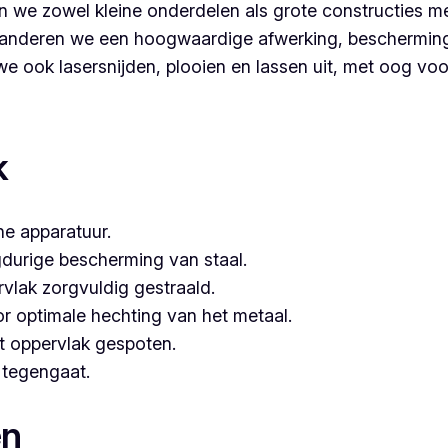
 we zowel kleine onderdelen als grote constructies me
nderen we een hoogwaardige afwerking, bescherming é
 ook lasersnijden, plooien en lassen uit, met oog voor 
 voor poederlakken, dan is Vlaeminck de logische keuze, a
k
e apparatuur.
gdurige bescherming van staal.
vlak zorgvuldig gestraald.
or optimale hechting van het metaal.
t oppervlak gespoten.
e tegengaat.
en