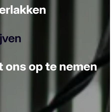
derlakken
ijven
et ons op te nemen