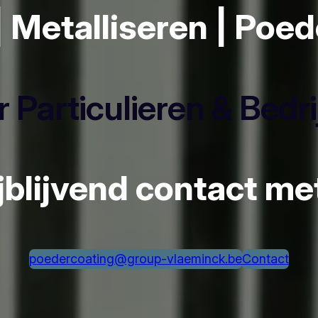
| Metalliseren | Poe
 Particulieren & Bedr
ijblijvend contact m
poedercoating@group-vlaeminck.be
Contact