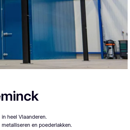
ant zij leveren topkwaliteit.
eminck
 in heel Vlaanderen.
metalliseren en poederlakken.