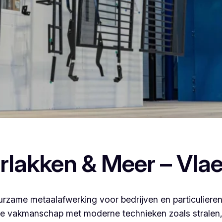
oederlakken, dan ben je bij Vlaeminck aan het juiste adres, w
rlakken & Meer – Vla
rzame metaalafwerking voor bedrijven en particulieren
 vakmanschap met moderne technieken zoals stralen, 