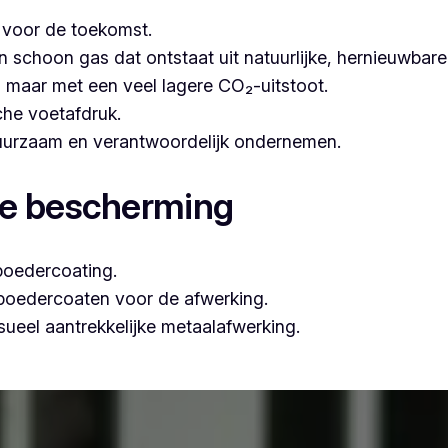
t voor de toekomst.
hoon gas dat ontstaat uit natuurlijke, hernieuwbare b
n, maar met een veel lagere CO₂-uitstoot.
che voetafdruk.
 duurzaam en verantwoordelijk ondernemen.
le bescherming
poedercoating.
 poedercoaten voor de afwerking.
ueel aantrekkelijke metaalafwerking.
sioneel poederlakken, is Vlaeminck de ideale partner, omd