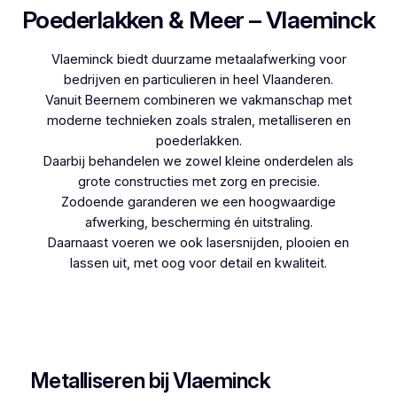
Poederlakken & Meer – Vlaeminck
Vlaeminck biedt duurzame metaalafwerking voor
bedrijven en particulieren in heel Vlaanderen.
Vanuit Beernem combineren we vakmanschap met
moderne technieken zoals stralen, metalliseren en
poederlakken.
Daarbij behandelen we zowel kleine onderdelen als
grote constructies met zorg en precisie.
Zodoende garanderen we een hoogwaardige
afwerking, bescherming én uitstraling.
Daarnaast voeren we ook lasersnijden, plooien en
lassen uit, met oog voor detail en kwaliteit.
Woon je in Dikkele en zoek je een betrouwbare
partner voor poederlakken, dan is Vlaeminck de
logische keuze, aangezien zij jarenlange ervaring
hebben.
Metalliseren bij Vlaeminck