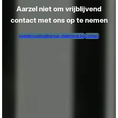
Aarzel niet om vrijblijvend
contact met ons op te nemen
poedercoating@group-vlaeminck.be
Contact