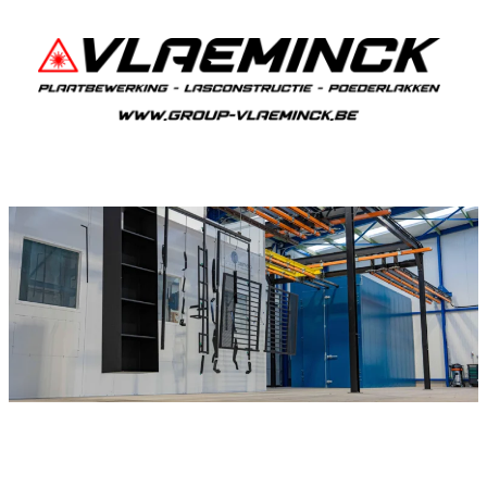
Poederlakken Dikkele
Als je in Dikkele woont en iets wil laten
poederlakken, dan ben je bij Vlaeminck aan het
juiste adres, want zij leveren topkwaliteit.