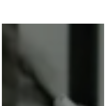
Voor wie in Dikkele woont en op zoek is naar
professioneel poederlakken, is Vlaeminck de
ideale partner, omdat zij duurzame resultaten
garanderen.