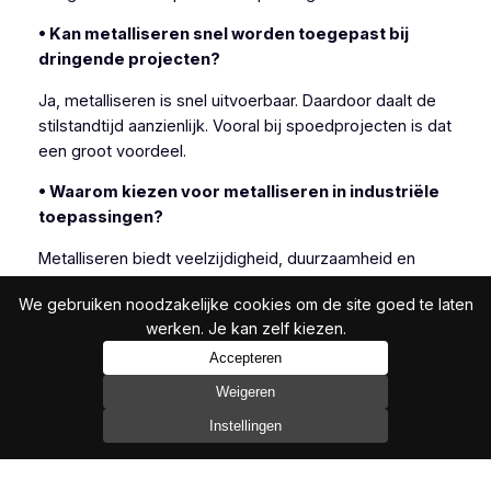
• Kan metalliseren snel worden toegepast bij
dringende projecten?
Ja, metalliseren is snel uitvoerbaar. Daardoor daalt de
stilstandtijd aanzienlijk. Vooral bij spoedprojecten is dat
een groot voordeel.
• Waarom kiezen voor metalliseren in industriële
toepassingen?
Metalliseren biedt veelzijdigheid, duurzaamheid en
efficiëntie. Daarom kiezen veel industriële klanten
We gebruiken noodzakelijke cookies om de site goed te laten
bewust voor deze techniek.
werken. Je kan zelf kiezen.
Accepteren
Weigeren
In het bijzonder is metalliseren geschikt wanneer
andere beschermingsmethoden onvoldoende resultaat
Instellingen
bieden.