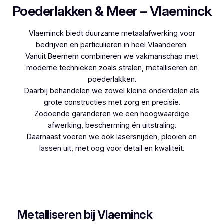
Poederlakken & Meer – Vlaeminck
Vlaeminck biedt duurzame metaalafwerking voor
bedrijven en particulieren in heel Vlaanderen.
Vanuit Beernem combineren we vakmanschap met
moderne technieken zoals stralen, metalliseren en
poederlakken.
Daarbij behandelen we zowel kleine onderdelen als
grote constructies met zorg en precisie.
Zodoende garanderen we een hoogwaardige
afwerking, bescherming én uitstraling.
Daarnaast voeren we ook lasersnijden, plooien en
lassen uit, met oog voor detail en kwaliteit.
Woon je in Dudzele en zoek je een betrouwbare
partner voor poederlakken, dan is Vlaeminck de
logische keuze, aangezien zij jarenlange ervaring
hebben.
Metalliseren bij Vlaeminck