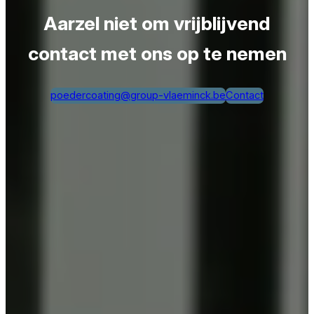
Aarzel niet om vrijblijvend
contact met ons op te nemen
poedercoating@group-vlaeminck.be
Contact