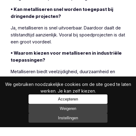
• Kan metalliseren snel worden toegepast bij
dringende projecten?
Ja, metalliseren is snel uitvoerbaar. Daardoor daalt de
stilstandtijd aanzienlijk. Vooral bij spoedprojecten is dat
een groot voordeel.
• Waarom kiezen voor metalliseren in industriële
toepassingen?
Metalliseren biedt veelzijdigheid, duurzaamheid en
efficiëntie. Daarom kiezen veel industriële klanten
We gebruiken noodzakelijke cookies om de site goed te laten
bewust voor deze techniek.
werken. Je kan zelf kiezen.
Accepteren
Weigeren
In het bijzonder is metalliseren geschikt wanneer
andere beschermingsmethoden onvoldoende resultaat
Instellingen
bieden.