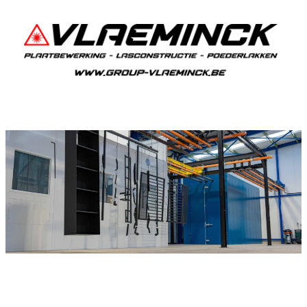
Poederlakken Dudzele
Als je in Dudzele woont en iets wil laten
poederlakken, dan ben je bij Vlaeminck aan het
juiste adres, want zij leveren topkwaliteit.