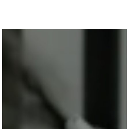
Voor wie in Dudzele woont en op zoek is naar
professioneel poederlakken, is Vlaeminck de
ideale partner, omdat zij duurzame resultaten
garanderen.