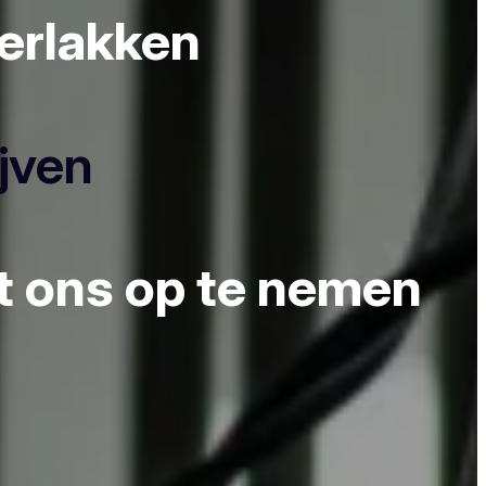
derlakken
ijven
et ons op te nemen