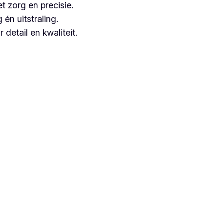
t zorg en precisie.
n uitstraling.
detail en kwaliteit.
ngezien zij jarenlange ervaring hebben.