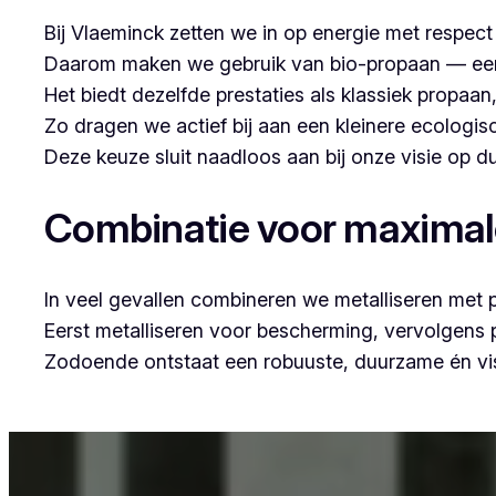
Bij Vlaeminck zetten we in op energie met respec
Daarom maken we gebruik van bio-propaan — een sc
Het biedt dezelfde prestaties als klassiek propaa
Zo dragen we actief bij aan een kleinere ecologis
Deze keuze sluit naadloos aan bij onze visie op
Combinatie voor maxima
In veel gevallen combineren we metalliseren met 
Eerst metalliseren voor bescherming, vervolgens
Zodoende ontstaat een robuuste, duurzame én vis
Voor wie in Elene woont en op zoek is naar profes