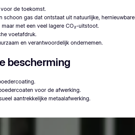
t voor de toekomst.
hoon gas dat ontstaat uit natuurlijke, hernieuwbare b
n, maar met een veel lagere CO₂-uitstoot.
che voetafdruk.
 duurzaam en verantwoordelijk ondernemen.
le bescherming
poedercoating.
 poedercoaten voor de afwerking.
ueel aantrekkelijke metaalafwerking.
sioneel poederlakken, is Vlaeminck de ideale partner, omda