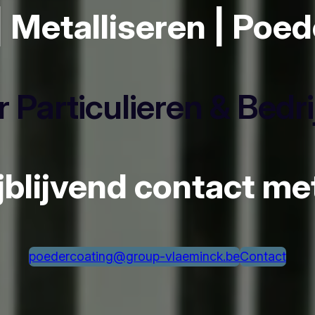
| Metalliseren | Poe
 Particulieren & Bedr
ijblijvend contact m
poedercoating@group-vlaeminck.be
Contact