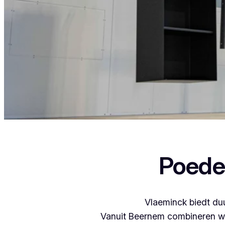
Als je in Elene woont en iets wil laten p
Poede
Vlaeminck biedt duu
Vanuit Beernem combineren we