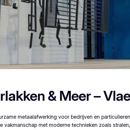
oederlakken, dan ben je bij Vlaeminck aan het juiste adres, w
rlakken & Meer – Vla
rzame metaalafwerking voor bedrijven en particulieren
 vakmanschap met moderne technieken zoals stralen, 