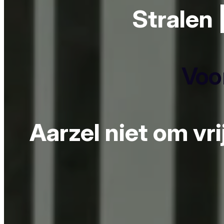
Stralen 
Voor
Aarzel niet om vr