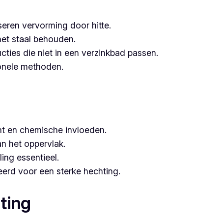
seren vervorming door hitte.
het staal behouden.
ucties die niet in een verzinkbad passen.
tionele methoden.
t en chemische invloeden.
n het oppervlak.
ing essentieel.
erd voor een sterke hechting.
ting