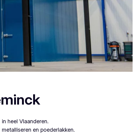
ant zij leveren topkwaliteit.
eminck
 in heel Vlaanderen.
metalliseren en poederlakken.