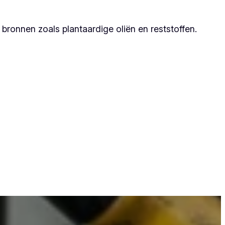
ronnen zoals plantaardige oliën en reststoffen.
t zij duurzame resultaten garanderen.