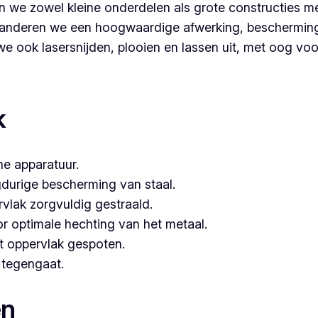
 we zowel kleine onderdelen als grote constructies me
nderen we een hoogwaardige afwerking, bescherming é
 ook lasersnijden, plooien en lassen uit, met oog voor 
 voor poederlakken, dan is Vlaeminck de logische keuze, aa
k
e apparatuur.
gdurige bescherming van staal.
vlak zorgvuldig gestraald.
or optimale hechting van het metaal.
t oppervlak gespoten.
e tegengaat.
en