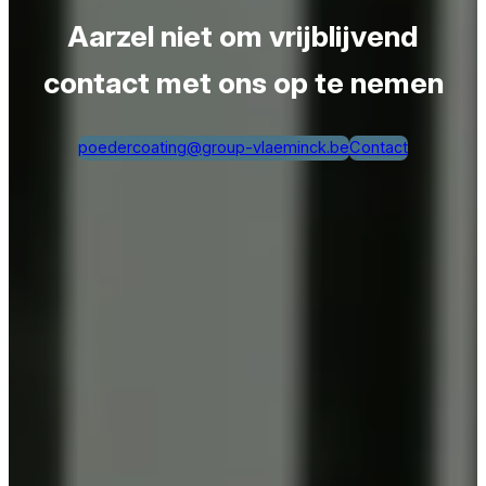
Aarzel niet om vrijblijvend
contact met ons op te nemen
poedercoating@group-vlaeminck.be
Contact