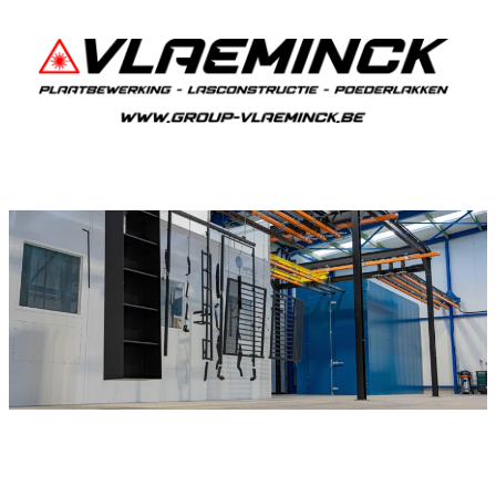
Poederlakken Emblem
Als je in Emblem woont en iets wil laten
poederlakken, dan ben je bij Vlaeminck aan het
juiste adres, want zij leveren topkwaliteit.