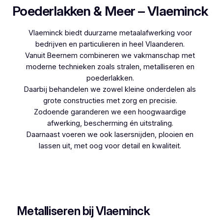
Poederlakken & Meer – Vlaeminck
Vlaeminck biedt duurzame metaalafwerking voor
bedrijven en particulieren in heel Vlaanderen.
Vanuit Beernem combineren we vakmanschap met
moderne technieken zoals stralen, metalliseren en
poederlakken.
Daarbij behandelen we zowel kleine onderdelen als
grote constructies met zorg en precisie.
Zodoende garanderen we een hoogwaardige
afwerking, bescherming én uitstraling.
Daarnaast voeren we ook lasersnijden, plooien en
lassen uit, met oog voor detail en kwaliteit.
Woon je in Emblem en zoek je een betrouwbare
partner voor poederlakken, dan is Vlaeminck de
logische keuze, aangezien zij jarenlange ervaring
hebben.
Metalliseren bij Vlaeminck