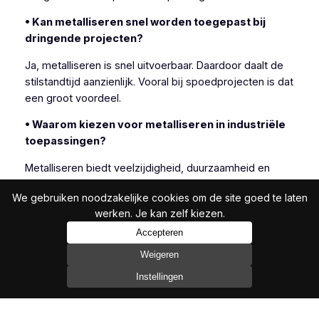
• Kan metalliseren snel worden toegepast bij
dringende projecten?
Ja, metalliseren is snel uitvoerbaar. Daardoor daalt de
stilstandtijd aanzienlijk. Vooral bij spoedprojecten is dat
een groot voordeel.
• Waarom kiezen voor metalliseren in industriële
toepassingen?
Metalliseren biedt veelzijdigheid, duurzaamheid en
efficiëntie. Daarom kiezen veel industriële klanten
We gebruiken noodzakelijke cookies om de site goed te laten
bewust voor deze techniek.
werken. Je kan zelf kiezen.
Accepteren
Weigeren
In het bijzonder is metalliseren geschikt wanneer
andere beschermingsmethoden onvoldoende resultaat
Instellingen
bieden.