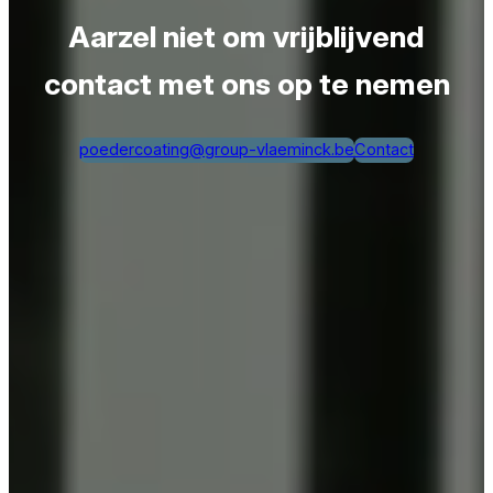
Aarzel niet om vrijblijvend
contact met ons op te nemen
poedercoating@group-vlaeminck.be
Contact