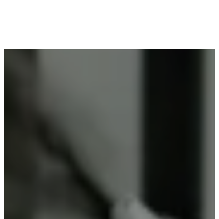
Voor wie in Emblem woont en op zoek is naar
professioneel poederlakken, is Vlaeminck de
ideale partner, omdat zij duurzame resultaten
garanderen.