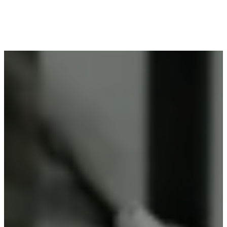
Voor wie in Ezaart woont en op zoek is naar
professioneel poederlakken, is Vlaeminck de
ideale partner, omdat zij duurzame resultaten
garanderen.