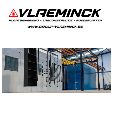
Poederlakken Ezaart
Als je in Ezaart woont en iets wil laten
poederlakken, dan ben je bij Vlaeminck aan het
juiste adres, want zij leveren topkwaliteit.