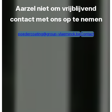
Aarzel niet om vrijblijvend
contact met ons op te nemen
poedercoating@group-vlaeminck.be
Contact