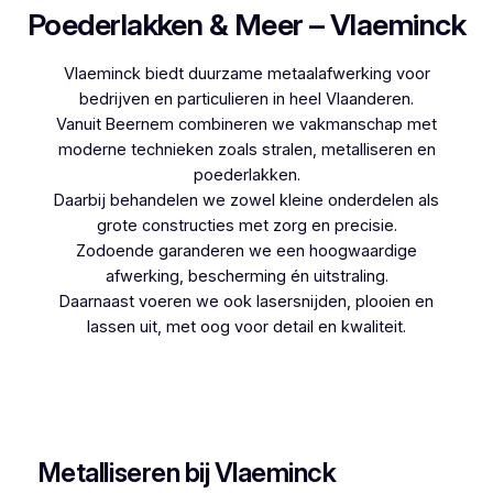
Poederlakken & Meer – Vlaeminck
Vlaeminck biedt duurzame metaalafwerking voor
bedrijven en particulieren in heel Vlaanderen.
Vanuit Beernem combineren we vakmanschap met
moderne technieken zoals stralen, metalliseren en
poederlakken.
Daarbij behandelen we zowel kleine onderdelen als
grote constructies met zorg en precisie.
Zodoende garanderen we een hoogwaardige
afwerking, bescherming én uitstraling.
Daarnaast voeren we ook lasersnijden, plooien en
lassen uit, met oog voor detail en kwaliteit.
Woon je in Ezaart en zoek je een betrouwbare
partner voor poederlakken, dan is Vlaeminck de
logische keuze, aangezien zij jarenlange ervaring
hebben.
Metalliseren bij Vlaeminck