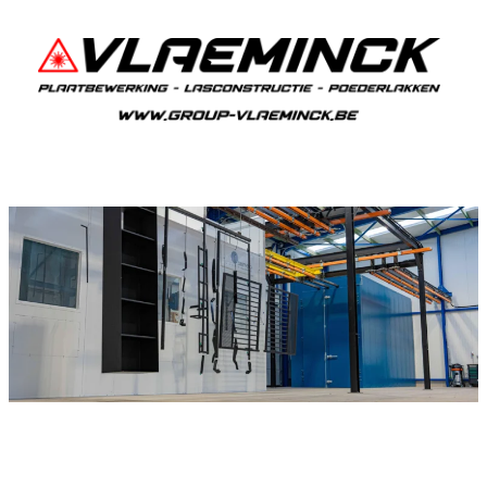
Poederlakken Geluwe
Als je in Geluwe woont en iets wil laten
poederlakken, dan ben je bij Vlaeminck aan het
juiste adres, want zij leveren topkwaliteit.