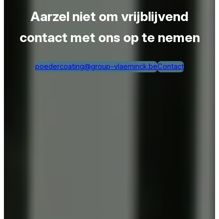
Aarzel niet om vrijblijvend
contact met ons op te nemen
poedercoating@group-vlaeminck.be
Contact