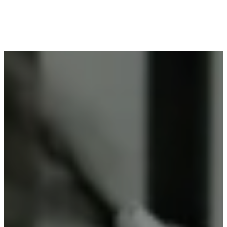
Voor wie in Geluwe woont en op zoek is naar
professioneel poederlakken, is Vlaeminck de
ideale partner, omdat zij duurzame resultaten
garanderen.