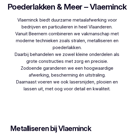
Poederlakken & Meer – Vlaeminck
Vlaeminck biedt duurzame metaalafwerking voor
bedrijven en particulieren in heel Vlaanderen.
Vanuit Beernem combineren we vakmanschap met
moderne technieken zoals stralen, metalliseren en
poederlakken.
Daarbij behandelen we zowel kleine onderdelen als
grote constructies met zorg en precisie.
Zodoende garanderen we een hoogwaardige
afwerking, bescherming én uitstraling.
Daarnaast voeren we ook lasersnijden, plooien en
lassen uit, met oog voor detail en kwaliteit.
Woon je in Geluwe en zoek je een betrouwbare
partner voor poederlakken, dan is Vlaeminck de
logische keuze, aangezien zij jarenlange ervaring
hebben.
Metalliseren bij Vlaeminck