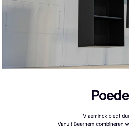
Als je in Gierle woont en iets wil laten 
Poede
Vlaeminck biedt duu
Vanuit Beernem combineren we