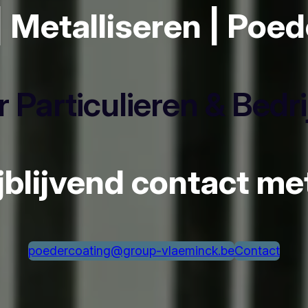
| Metalliseren | Poe
 Particulieren & Bedr
ijblijvend contact m
poedercoating@group-vlaeminck.be
Contact