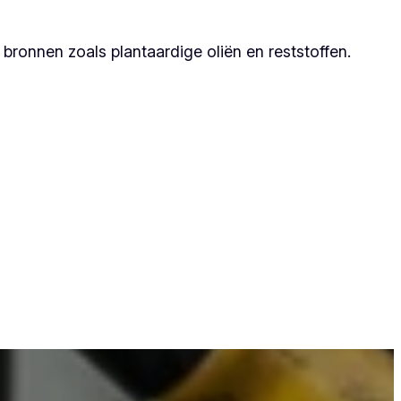
ronnen zoals plantaardige oliën en reststoffen.
at zij duurzame resultaten garanderen.