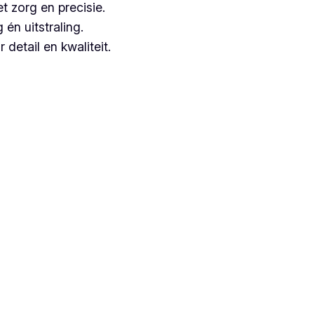
t zorg en precisie.
n uitstraling.
detail en kwaliteit.
angezien zij jarenlange ervaring hebben.