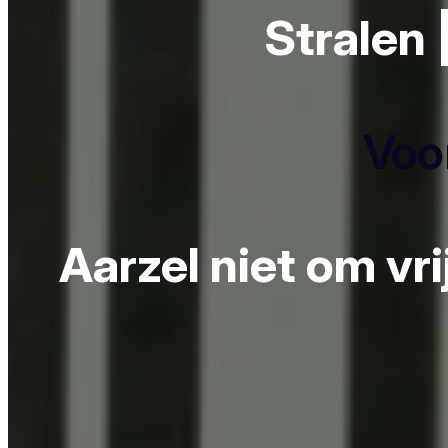
Stralen 
Voor
Aarzel niet om vr