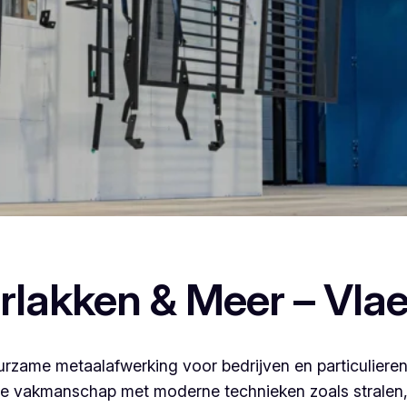
poederlakken, dan ben je bij Vlaeminck aan het juiste adres, w
rlakken & Meer – Vla
rzame metaalafwerking voor bedrijven en particulieren
 vakmanschap met moderne technieken zoals stralen, 