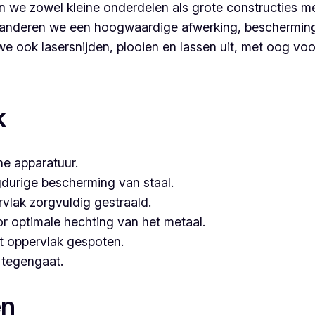
 we zowel kleine onderdelen als grote constructies me
nderen we een hoogwaardige afwerking, bescherming é
 ook lasersnijden, plooien en lassen uit, met oog voor 
r voor poederlakken, dan is Vlaeminck de logische keuze, a
k
e apparatuur.
gdurige bescherming van staal.
vlak zorgvuldig gestraald.
or optimale hechting van het metaal.
t oppervlak gespoten.
e tegengaat.
en