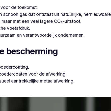
t voor de toekomst.
hoon gas dat ontstaat uit natuurlijke, hernieuwbare b
n, maar met een veel lagere CO₂-uitstoot.
che voetafdruk.
 duurzaam en verantwoordelijk ondernemen.
le bescherming
poedercoating.
 poedercoaten voor de afwerking.
ueel aantrekkelijke metaalafwerking.
ssioneel poederlakken, is Vlaeminck de ideale partner, omd