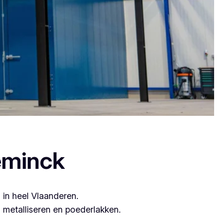
ant zij leveren topkwaliteit.
eminck
 in heel Vlaanderen.
metalliseren en poederlakken.