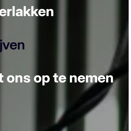
derlakken
ijven
et ons op te nemen